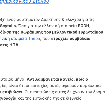
 αμερικανικού Στόλου
υξη ενός συστήματος Διοίκησης & Ελέγχου για τις
cytalis.
Όσο για την ελληνική εταιρεία
EODH,
εδίαση της θωράκισης του μελλοντικού ευρωπαϊκού
ηνική εταιρεία Theon
, που
«τρέχει» συμβόλαια
ς στις ΗΠΑ…
ευταίου μήνα.
Αντιλαμβάνεται κανείς, πως ο
δε, είναι ότι οι επιτυχίες αυτές αφορούν συμβόλαια
α επιβιώσει
. Οι περιπτώσεις αυτές δείχνουν τον δρόμο
χνολογία
και της εμπλοκής της σε διεθνείς