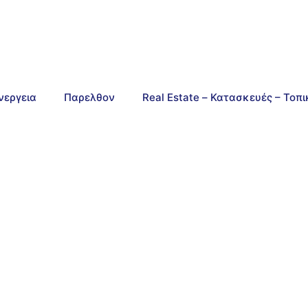
νεργεια
Παρελθον
Real Estate – Κατασκευές – Τοπ