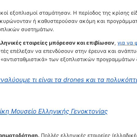
κοί εξοπλισμοί σταμάτησαν. Η περίοδος της κρίσης εί
 ακυρώνονταν ή καθυστερούσαν ακόμη και προγράμματ
οπλικών συστημάτων.
λληνικές εταιρείες μπόρεσαν και επιβίωσαν
,
για να 
υτές επέλεξαν να επενδύσουν στην έρευνα και ανάπτυ
τα «αντισταθμιστικά» των εξοπλιστικών προγραμμάτων 
ναλύουμε τι είναι τα drones και τα πολυκόπ
ονίκη Μουσείο Ελληνικής Γενοκτονίας
χρηματοδότηση.
Πολλές ελληνικές εταιρείες (ελλαδικ