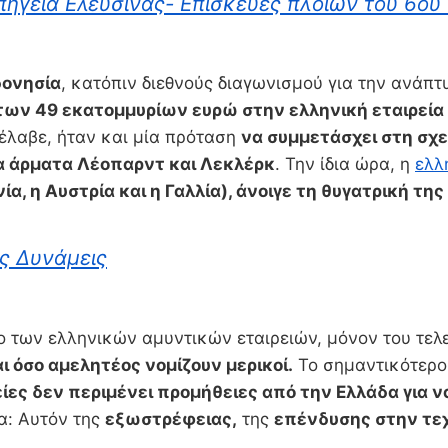
πηγεία Ελευσίνας- Επισκευές πλοίων του 6ου
δονησία
, κατόπιν διεθνούς διαγωνισμού για την ανάπτ
των 49 εκατομμυρίων ευρώ στην ελληνική εταιρεία S
έλαβε, ήταν και μία πρόταση
να συμμετάσχει στη σχ
τα άρματα Λέοπαρντ και Λεκλέρκ
. Την ίδια ώρα, η
ελλ
, η Αυστρία και η Γαλλία), άνοιγε τη θυγατρική τη
ες Δυνάμεις
 των ελληνικών αμυντικών εταιρειών, μόνον του τελ
ι όσο αμελητέος νομίζουν μερικοί.
Το σημαντικότερο, 
είες δεν περιμένει προμήθειες από την Ελλάδα για ν
α: Αυτόν της
εξωστρέφειας,
της
επένδυσης στην τε