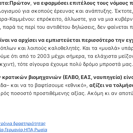
ατα:
Πρώτον
,
να εφαρμόσει επιτέλους τους νόμους πο
ογισμού για σκοπούς έρευνας και ανάπτυξης. Έκτοτε,
πρα-Καμμένου: επρόκειτο, άλλωστε, για να μια κυβέρ
, παρά τις περί του αντιθέτου δηλώσεις, δεν φαίνεται
ίναι να αρχίσει να εμπιστεύεται περισσότερο την ε
λων και λοιπούς καλοθελητές. Και τα «μυαλά» υπάρχο
φτούμε ότι από το 2003 μέχρι σήμερα, τα ελάχιστα με
όκχιντ), τότε σίγουρα έχουμε πολύ δρόμο μπροστά μα
ατικών βιομηχανιών (ΕΛΒΟ, ΕΑΣ, ναυπηγεία) είναι
δα– και να το βαφτίσουμε «εθνικό»,
αξίζει να τολμή
μικρός ποσοστό προστιθέμενης αξίας. Ακόμη κι αν αποτ
χρόνια δραστηριότητας
λία,Γερμανία,ΗΠΑ,Ρωσία