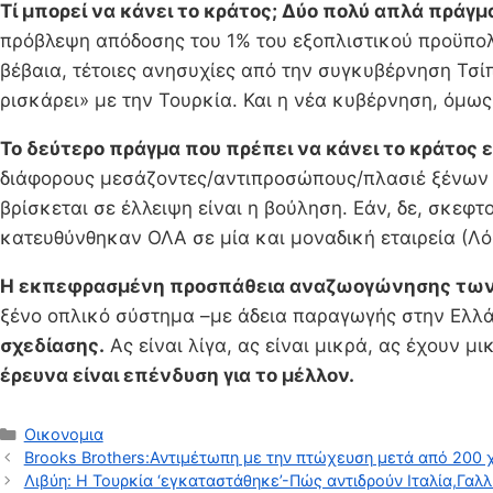
Τί μπορεί να κάνει το κράτος; Δύο πολύ απλά πράγμ
πρόβλεψη απόδοσης του 1% του εξοπλιστικού προϋπολ
βέβαια, τέτοιες ανησυχίες από την συγκυβέρνηση Τσί
ρισκάρει» με την Τουρκία. Και η νέα κυβέρνηση, όμως
Το δεύτερο πράγμα που πρέπει να κάνει το κράτος ε
διάφορους μεσάζοντες/αντιπροσώπους/πλασιέ ξένων όπ
βρίσκεται σε έλλειψη είναι η βούληση. Εάν, δε, σκε
κατευθύνθηκαν ΟΛΑ σε μία και μοναδική εταιρεία (Λ
Η εκπεφρασμένη προσπάθεια αναζωογώνησης των κρ
ξένο οπλικό σύστημα –με άδεια παραγωγής στην Ελλά
σχεδίασης.
Ας είναι λίγα, ας είναι μικρά, ας έχουν 
έρευνα είναι επένδυση για το μέλλον.
Κατηγορίες
Οικονομια
Brooks Brothers:Αντιμέτωπη με την πτώχευση μετά από 200 
Λιβύη: Η Τουρκία ‘εγκαταστάθηκε’-Πώς αντιδρούν Ιταλία,Γαλ