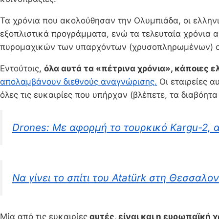
Τα χρόνια που ακολούθησαν την Ολυμπιάδα, οι ελληνι
εξοπλιστικά προγράμματα, ενώ τα τελευταία χρόνια
πυρομαχικών των υπαρχόντων (χρυσοπληρωμένων) 
Εντούτοις,
όλα αυτά τα «πέτρινα χρόνια», κάποιες ε
απολαμβάνουν διεθνούς αναγνώρισης.
Οι εταιρείες α
όλες τις ευκαιρίες που υπήρχαν (βλέπετε, τα διαβόη
Drones: Με αφορμή το τουρκικό Kargu-2, α
Να γίνει το σπίτι του Atatürk στη Θεσσαλ
Μία από τις ευκαιρίες
αυτές, είναι και η ευρωπαϊκή 