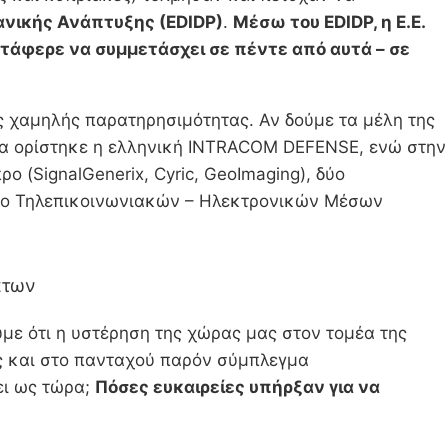
νικής Ανάπτυξης (ΕDIDΡ)
.
Μέσω του EDIDP, η Ε.Ε.
τάφερε να συμμετάσχει σε πέντε από αυτά – σε
χαμηλής παρατηρησιμότητας. Αν δούμε τα μέλη της
εία ορίστηκε η ελληνική INTRACOM DEFENSE, ενώ στην
ο (SignalGenerix, Cyric, GeoImaging), δύο
σιο Τηλεπικοινωνιακών – Ηλεκτρονικών Μέσων
άτων
με ότι η υστέρηση της χώρας μας στον τομέα της
ως και στο πανταχού παρόν σύμπλεγμα
ει ως τώρα;
Πόσες ευκαιρείες υπήρξαν για να