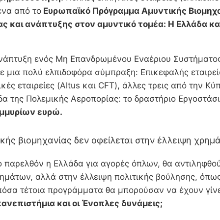
να από το
Ευρωπαϊκό Πρόγραμμα Αμυντικής Βιομηχα
ς και ανάπτυξης στον αμυντικό τομέα: Η Ελλάδα κα
άπτυξη ενός Μη Επανδρωμένου Εναέριου Συστήματος 
με μια πολύ ελπιδοφόρα σύμπραξη: Επικεφαλής εταιρ
ς εταιρείες (Altus και CFT), άλλες τρεις από την Κύπρ
δα της Πολεμικής Αεροπορίας: το δραστήριο Εργοστά
ομμυρίων ευρώ.
ικής βιομηχανίας δεν οφείλεται στην έλλειψη χρημ
 παρελθόν η Ελλάδα για αγορές όπλων, θα αντιληφθού
χρημάτων, αλλά στην έλλειψη πολιτικής βούλησης, όπ
 πόσα τέτοια προγράμματα θα μπορούσαν να έχουν γίν
πανεπιστήμια και οι Ένοπλες δυνάμεις;