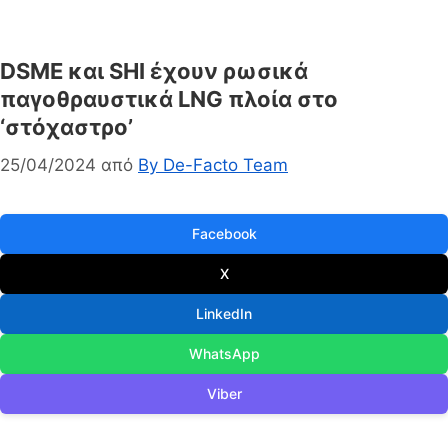
DSME και SHI έχουν ρωσικά
παγοθραυστικά LNG πλοία στο
‘στόχαστρο’
25/04/2024
από
By De-Facto Team
Facebook
X
LinkedIn
WhatsApp
Viber