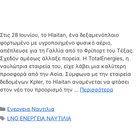
Στις 28 Ιουνίου, το Hlaitan, ένα δεξαμενόπλοιο
φορτωμένο με υγροποιημένο φυσικό αέριο,
απέπλευσε για τη Γαλλία από το Φρίπορτ του Τέξας.
Σχεδόν αμέσως άλλαξε πορεία. Η TotalEnergies, η
ναυλώτρια εταιρεία του, είχε λάβει μια καλύτερη
προσφορά από την Ασία. Σύμφωνα με την εταιρεία
δεδομένων Kpler, το Hlaitan αναμένεται να φτάσει
στον νέο του προορισμό την …
Περισσότερα
Κατηγορίες
Ενεργεια
,
Ναυτιλια
Ετικέτες
LNG
,
ΕΝΕΡΓΕΙΑ
,
ΝΑΥΤΙΛΙΑ