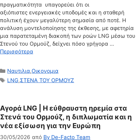
πραγματικότητα υπαγορεύει ότι οι
αξιόπιστες ενεργειακές υποδομές και η σταθερή
πολιτική έχουν μεγαλύτερη σημασία από ποτέ. Η
ανάλυση μοντελοποίησης της έκθεσης, με αφετηρία
μια παρατεταμένη διακοπή των ροών LNG μέσω του
Στενού του Ορμούζ, δείχνει πόσο γρήγορα …
Περισσότερα
Κατηγορίες
Ναυτιλια
,
Οικονομια
Ετικέτες
LNG
,
ΣΤΕΝΑ ΤΟΥ ΟΡΜΟΥΖ
Αγορά LNG | Η εύθραυστη ηρεμία στα
Στενά του Ορμούζ, η διπλωματία και η
νέα εξίσωση για την Ευρώπη
30/05/2026
από
By De-Facto Team