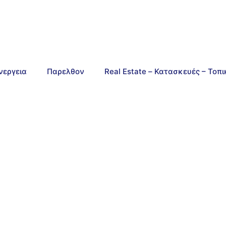
νεργεια
Παρελθον
Real Estate – Κατασκευές – Τοπ