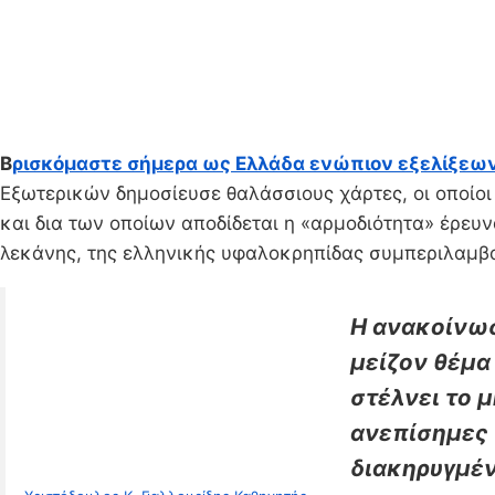
Β
ρισκόμαστε σήμερα ως Ελλάδα ενώπιον εξελίξεων
Εξωτερικών δημοσίευσε θαλάσσιους χάρτες, οι οποίο
και δια των οποίων αποδίδεται η «αρμοδιότητα» έρε
λεκάνης, της ελληνικής υφαλοκρηπίδας συμπεριλαμβ
Η ανακοίνωσ
μείζον θέμα 
στέλνει το 
ανεπίσημες 
διακηρυγμέν