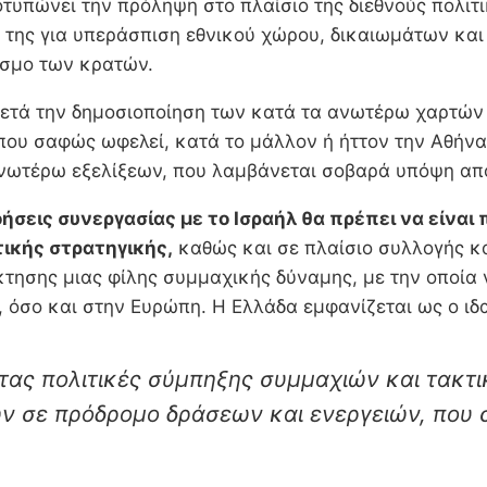
υπώνει την πρόληψη στο πλαίσιο της διεθνούς πολιτικ
 της για υπεράσπιση εθνικού χώρου, δικαιωμάτων και
όσμο των κρατών.
 μετά την δημοσιοποίηση των κατά τα ανωτέρω χαρτών
που σαφώς ωφελεί, κατά το μάλλον ή ήττον την Αθήνα,
ανωτέρω εξελίξεων, που λαμβάνεται σοβαρά υπόψη απ
οήσεις συνεργασίας με το Ισραήλ θα πρέπει να είν
ικής στρατηγικής,
καθώς και σε πλαίσιο συλλογής κ
κτησης μιας φίλης συμμαχικής δύναμης, με την οποία
όσο και στην Ευρώπη. Η Ελλάδα εμφανίζεται ως ο ιδαν
ας πολιτικές σύμπηξης συμμαχιών και τακτ
ν σε πρόδρομο δράσεων και ενεργειών, που 