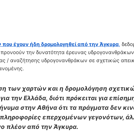
 που έχουν ήδη δρομολογηθεί από την Άγκυρα
,
δεδομ
ι προνοούν την δυνατότητα έρευνας υδρογονανθράκων 
υνας / αναζήτησης υδρογονανθράκων σε σχετικώς απει
ανομένης.
η των χαρτών και η δρομολόγηση σχετικ
για την Ελλάδα, διότι πρόκειται για επίση
μήνυμα στην Αθήνα ότι τα πράγματα δεν κιν
πληροφορίες επερχομένων γεγονότων, άλλ
ο πλέον από την Άγκυρα.