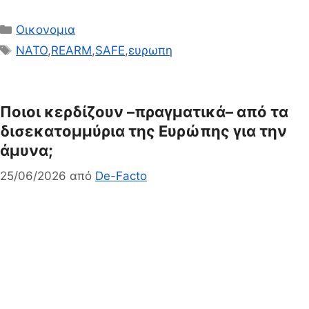
Κατηγορίες
Οικονομια
Ετικέτες
NATO
,
REARM
,
SAFE
,
ευρωπη
Ποιοι κερδίζουν –πραγματικά– από τα
δισεκατομμύρια της Ευρώπης για την
άμυνα;
25/06/2026
από
De-Facto