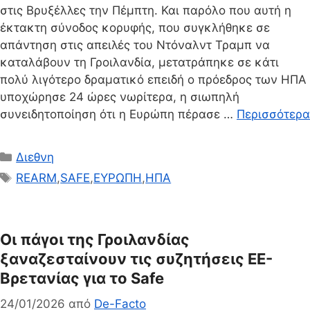
στις Βρυξέλλες την Πέμπτη. Και παρόλο που αυτή η
έκτακτη σύνοδος κορυφής, που συγκλήθηκε σε
απάντηση στις απειλές του Ντόναλντ Τραμπ να
καταλάβουν τη Γροιλανδία, μετατράπηκε σε κάτι
πολύ λιγότερο δραματικό επειδή ο πρόεδρος των ΗΠΑ
υποχώρησε 24 ώρες νωρίτερα, η σιωπηλή
συνειδητοποίηση ότι η Ευρώπη πέρασε …
Περισσότερα
Κατηγορίες
Διεθνη
Ετικέτες
REARM
,
SAFE
,
ΕΥΡΩΠΗ
,
ΗΠΑ
Οι πάγοι της Γροιλανδίας
ξαναζεσταίνουν τις συζητήσεις ΕΕ-
Βρετανίας για το Safe
24/01/2026
από
De-Facto