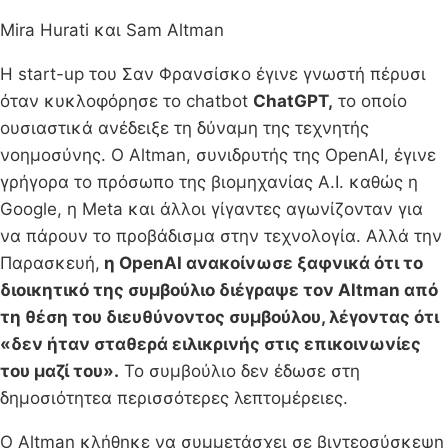
Mira Hurati και Sam Altman
Η start-up του Σαν Φρανσίσκο έγινε γνωστή πέρυσι
όταν κυκλοφόρησε το chatbot
ChatGPT,
το οποίο
ουσιαστικά ανέδειξε τη δύναμη της τεχνητής
νοημοσύνης. Ο Altman, συνιδρυτής της OpenAI, έγινε
γρήγορα το πρόσωπο της βιομηχανίας A.I. καθώς η
Google, η Meta και άλλοι γίγαντες αγωνίζονταν για
να πάρουν το προβάδισμα στην τεχνολογία. Αλλά την
Παρασκευή,
η OpenAI ανακοίνωσε ξαφνικά ότι το
διοικητικό της συμβούλιο διέγραψε τον Altman από
τη θέση του διευθύνοντος συμβούλου, λέγοντας ότι
«δεν ήταν σταθερά ειλικρινής στις επικοινωνίες
του μαζί του».
Το συμβούλιο δεν έδωσε στη
δημοσιότητεα περισσότερες λεπτομέρειες.
Ο Altman κλήθηκε να συμμετάσχει σε βιντεοσύσκεψη