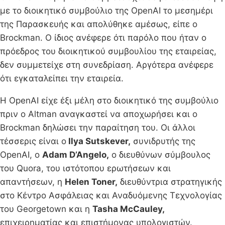
με το διοικητικό συμβούλιο της OpenAI το μεσημέρι
της Παρασκευής και απολύθηκε αμέσως, είπε ο
Brockman. Ο ίδιος ανέφερε ότι παρόλο που ήταν ο
πρόεδρος του διοικητικού συμβουλίου της εταιρείας,
δεν συμμετείχε στη συνεδρίαση. Αργότερα ανέφερε
ότι εγκαταλείπει την εταιρεία.
Η OpenAI είχε έξι μέλη στο διοικητικό της συμβούλιο
πριν ο Altman αναγκαστεί να αποχωρήσει και ο
Brockman δηλώσει την παραίτηση του. Οι άλλοι
τέσσερις είναι ο
Ilya Sutskever,
συνιδρυτής της
OpenAI, ο
Adam D’Angelo,
ο διευθύνων σύμβουλος
του Quora, του ιστότοπου ερωτήσεων και
απαντήσεων, η
Helen Toner,
διευθύντρια στρατηγικής
στο Κέντρο Ασφάλειας και Αναδυόμενης Τεχνολογίας
του Georgetown και η
Tasha McCauley,
επιχειρηματίας και επιστήμονας υπολογιστών.