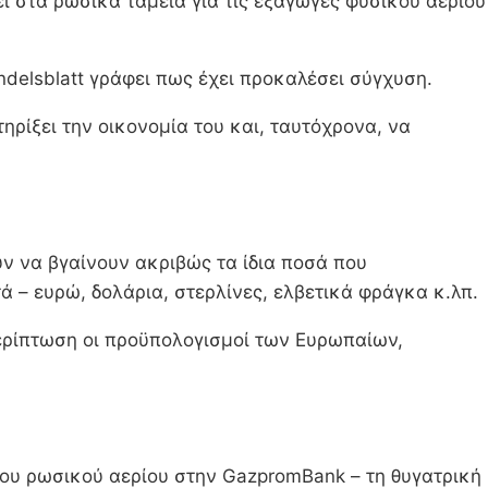
ει στα ρωσικά ταμεία για τις εξαγωγές φυσικού αερίου
ndelsblatt γράφει πως έχει προκαλέσει σύγχυση.
ηρίξει την οικονομία του και, ταυτόχρονα, να
υν να βγαίνουν ακριβώς τα ίδια ποσά που
 – ευρώ, δολάρια, στερλίνες, ελβετικά φράγκα κ.λπ.
περίπτωση οι προϋπολογισμοί των Ευρωπαίων,
 του ρωσικού αερίου στην GazpromBank – τη θυγατρική