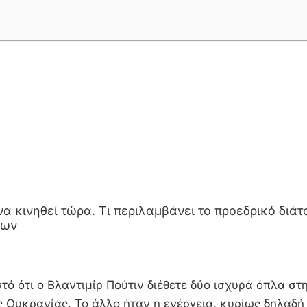
α κινηθεί τώρα. Τι περιλαμβάνει το προεδρικό διάτ
ίων
ό ότι ο Βλαντιμίρ Πούτιν διέθετε δύο ισχυρά όπλα στ
ς Ουκρανίας. Το άλλο ήταν η ενέργεια, κυρίως δηλαδή