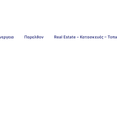
νεργεια
Παρελθον
Real Estate – Κατασκευές – Τοπ