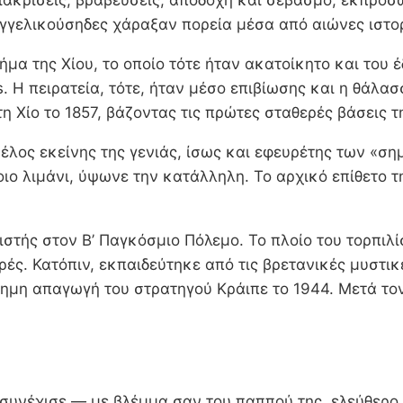
διακρίσεις, βραβεύσεις, αποδοχή και σεβασμό, εκπροσ
 Αγγελικούσηδες χάραξαν πορεία μέσα από αιώνες ιστο
ήμα της Χίου, το οποίο τότε ήταν ακατοίκητο και το
. Η πειρατεία, τότε, ήταν μέσο επιβίωσης και η θάλα
Χίο το 1857, βάζοντας τις πρώτες σταθερές βάσεις τη
ος εκείνης της γενιάς, ίσως και εφευρέτης των «σημα
οιο λιμάνι, ύψωνε την κατάλληλη. Το αρχικό επίθετο 
ιστής στον Β’ Παγκόσμιο Πόλεμο. Το πλοίο του τορπιλ
ές. Κατόπιν, εκπαιδεύτηκε από τις βρετανικές μυστικ
φημη απαγωγή του στρατηγού Κράιπε το 1944. Μετά το
η συνέχισε — με βλέμμα σαν του παππού της, ελεύθερο