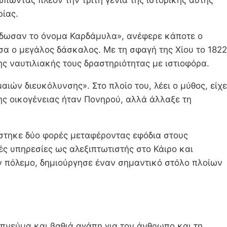
ωπώντας πλέον την τρίτη γενιά της ιστορικής αυτής
ρίας.
υ έδωσαν το όνομα Καρδάμυλα», ανέφερε κάποτε ο
σσα ο μεγάλος δάσκαλος. Με τη σφαγή της Χίου το 1822
ς ναυτιλιακής τους δραστηριότητας με ιστιοφόρα.
ιών διευκόλυνσης». Στο πλοίο του, λέει ο μύθος, είχε
της οικογένειας ήταν Πονηρού, αλλά άλλαξε τη
ίστηκε δύο φορές μεταφέροντας εφόδια στους
ές υπηρεσίες ως αλεξιπτωτιστής στο Κάιρο και
ν πόλεμο, δημιούργησε έναν σημαντικό στόλο πλοίων
 πνεύμα και βαθιά αγάπη για τον άνθρωπο και τη