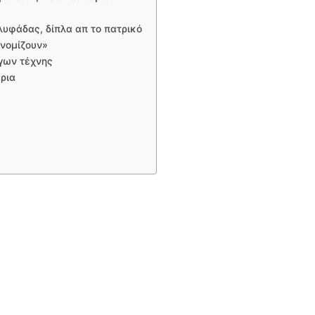
λυφάδας, δίπλα απ το πατρικό
 νομίζουν»
γων τέχνης
άρια