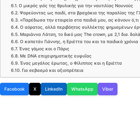
Ο μικρός γιός της θρυλικής για την ναυτιλίας Νουνούς
Ψαρεύοντας ως παιδί, στα βραχάκια της παραλίας της Γ
«Παρέδωσα την εταιρεία στα παιδιά μου, ας κάνουν ό,τι
Ο αόρατος, αλλά περιβόητος συλλέκτης φημισμένων έρ
Μαριάννα Λάτση, το δικό μας The crown, με 2,1 δισ. δολ
Ο καπετάν Γιάννης, η Εριέττα του και τα παιδικά χρόνια
Ένας γάμος και ο Πάρις
Με DNA επιχειρηματικής ευφυΐας
Ένας μεγάλος έρωτας, ο Φίλιππος και η Εριέττα
Για σεβασμό και αξιοπρέπεια
Facebook
X
LinkedIn
WhatsApp
Viber