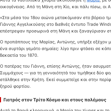
Αυτά τα ναυτιλιακά χνάρια ακολούθησε η
Μαρία
, με 
οικογένειας. Από τη Μάνη στη Χίο, και πάλι πίσω, οι
«Στα μέσα του 18ου αιώνα μετακόμισαν στο βόρειο τμ
Γιάννης Αγγελικούσης στο διεθνές έντυπο Trade Winds
επέστρεψαν προσωρινά στη Μάνη και ξαναγύρισαν στη 
Ο προπάππους της Μαρίας, Αντώνης, υπήρξε εξέχον μέλ
ένα συρτάρι γεμάτο σημαίες: λίγο πριν φτάσει σε κάπ
δεκαετία του 1870.
Ο πατέρας του Γιάννη, επίσης Αντώνης, ήταν ασυρματ
Συμμάχους — για τη γενναιότητά του τιμήθηκε δύο φορ
στάλθηκε στην Κρήτη. Εκεί συμμετείχε και στην περί
ξηρού φορτίου.
Γιατρός στον Τρίτο Κόσμο και στους πολέμους
Αυτή τη βαριά κληρονομιά, η Μαρία την τίμησε και τ