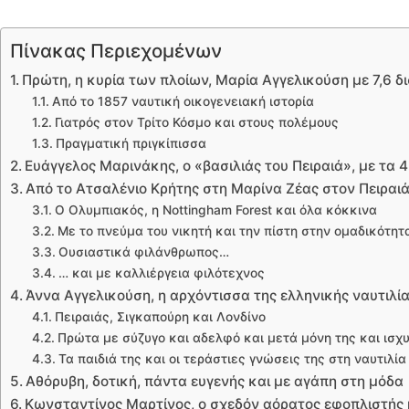
Πίνακας Περιεχομένων
Πρώτη, η κυρία των πλοίων, Μαρία Αγγελικούση με 7,6 δι
Από το 1857 ναυτική οικογενειακή ιστορία
Γιατρός στον Τρίτο Κόσμο και στους πολέμους
Πραγματική πριγκίπισσα
Ευάγγελος Μαρινάκης, ο «βασιλιάς του Πειραιά», με τα 4,
Από το Ατσαλένιο Κρήτης στη Μαρίνα Ζέας στον Πειραι
Ο Ολυμπιακός, η Nottingham Forest και όλα κόκκινα
Με το πνεύμα του νικητή και την πίστη στην ομαδικότητ
Ουσιαστικά φιλάνθρωπος…
… και με καλλιέργεια φιλότεχνος
Άννα Αγγελικούση, η αρχόντισσα της ελληνικής ναυτιλίας
Πειραιάς, Σιγκαπούρη και Λονδίνο
Πρώτα με σύζυγο και αδελφό και μετά μόνη της και ισχ
Τα παιδιά της και οι τεράστιες γνώσεις της στη ναυτιλία
Αθόρυβη, δοτική, πάντα ευγενής και με αγάπη στη μόδα
Κωνσταντίνος Μαρτίνος, ο σχεδόν αόρατος εφοπλιστής με