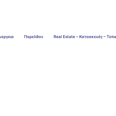
νεργεια
Παρελθον
Real Estate – Κατασκευές – Τοπ