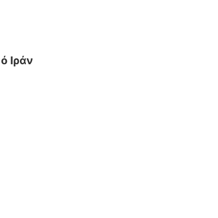
ό Ιράν