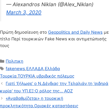
— Alexandros Niklan (@Alex_Niklan)
March 3, 2020
Πρώτη δημοσίευση στο
Geopolitics and Daily News
με
τίτλο Περί τουρκικών Fake News και αντιμετώπισής
τους
Κατηγορίες
Πολιτικη
Ετικέτες
fakenews
,
ΕΛΛΑΔΑ
,
Ελλάδα
Τουρκία
,
ΤΟΥΡΚΙΑ
,
υβριδικός πόλεμος
Γιατί ‘ξήλωσε’ ο Ν.Δένδιας την Τελαλιάν,τη ‘σιδηρά
κυρία’ του ΥΠ.ΕΞ;Ο ρόλος της… ΑΟΖ
«Αναβαθμίζεται» η τουρκική
προκλητικότητα.Οριακές καταστάσεις