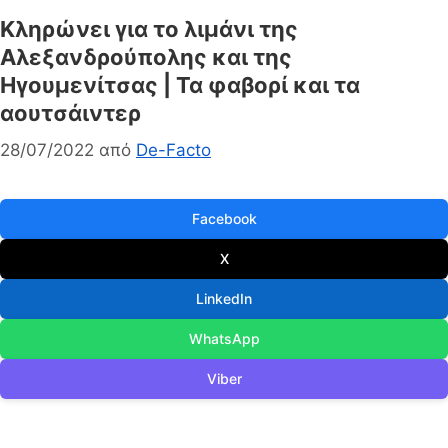
Κληρώνει για το λιμάνι της
Αλεξανδρούπολης και της
Ηγουμενίτσας | Τα φαβορί και τα
αουτσάιντερ
28/07/2022
από
De-Facto
Facebook
X
LinkedIn
WhatsApp
Viber