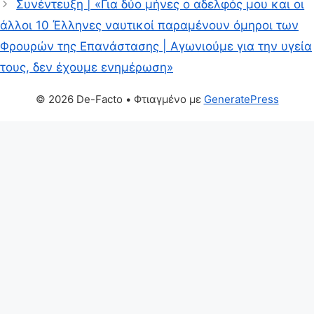
Συνέντευξη | «Για δύο μήνες ο αδελφός μου και οι
άλλοι 10 Έλληνες ναυτικοί παραμένουν όμηροι των
Φρουρών της Επανάστασης | Αγωνιούμε για την υγεία
τους, δεν έχουμε ενημέρωση»
© 2026 De-Facto
• Φτιαγμένο με
GeneratePress