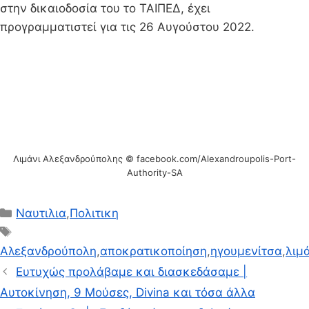
στην δικαιοδοσία του το ΤΑΙΠΕΔ, έχει
προγραμματιστεί για τις 26 Αυγούστου 2022.
Λιμάνι Αλεξανδρούπολης © facebook.com/Alexandroupolis-Port-
Authority-SA
Κατηγορίες
Ναυτιλια
,
Πολιτικη
Ετικέτες
Αλεξανδρούπολη
,
αποκρατικοποίηση
,
ηγουμενίτσα
,
λιμ
Eυτυχώς προλάβαμε και διασκεδάσαμε |
Αυτοκίνηση, 9 Μούσες, Divina και τόσα άλλα