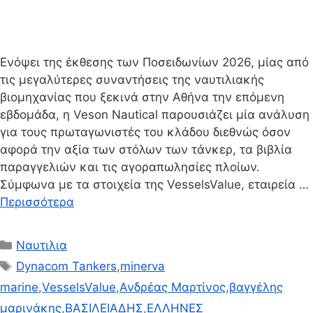
Ενόψει της έκθεσης των Ποσειδωνίων 2026, μίας από
τις μεγαλύτερες συναντήσεις της ναυτιλιακής
βιομηχανίας που ξεκινά στην Αθήνα την επόμενη
εβδομάδα, η Veson Nautical παρουσιάζει μία ανάλυση
για τους πρωταγωνιστές του κλάδου διεθνώς όσον
αφορά την αξία των στόλων των τάνκερ, τα βιβλία
παραγγελιών και τις αγοραπωλησίες πλοίων.
Σύμφωνα με τα στοιχεία της VesselsValue, εταιρεία …
Περισσότερα
Κατηγορίες
Ναυτιλια
Ετικέτες
Dynacom Tankers
,
minerva
marine
,
VesselsValue
,
Ανδρέας Μαρτίνος
,
βαγγέλης
μαρινάκης
,
ΒΑΣΙΛΕΙΑΔΗΣ
,
ΕΛΛΗΝΕΣ