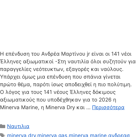
H επένδυση του Ανδρέα Μαρτίνου jr είναι οι 141 νέοι
Έλληνες αξιωματικοί -Στη ναυτιλία όλοι συζητούν για
παραγγελίες νεότευκτων, εξαγορές και ναύλους.
Υπάρχει όμως μια επένδυση που σπάνια γίνεται
πρώτο θέμα, παρότι ίσως αποδειχθεί η πιο πολύτιμη.
Ο λόγος για τους 141 νέους Έλληνες δόκιμους
αξιωματικούς που υποδέχθηκαν για το 2026 η
Minerva Marine, η Minerva Dry και …
Περισσότερα
Κατηγορίες
Ναυτιλια
Ετικέτες
minerva dry
,
minerva gas
,
minerva marine
,
ανδρεασ