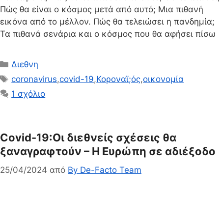
Πώς θα είναι ο κόσμος μετά από αυτό; Μια πιθανή
εικόνα από το μέλλον. Πώς θα τελειώσει η πανδημία;
Τα πιθανά σενάρια και ο κόσμος που θα αφήσει πίσω
Κατηγορίες
Διεθνη
Ετικέτες
coronavirus
,
covid-19
,
Κοροναϊ;ός
,
οικονομία
1 σχόλιο
Covid-19:Οι διεθνείς σχέσεις θα
ξαναγραφτούν – Η Ευρώπη σε αδιέξοδο
25/04/2024
από
By De-Facto Team