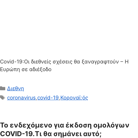
Covid-19:Οι διεθνείς σχέσεις θα ξαναγραφτούν – Η
Ευρώπη σε αδιέξοδο
Κατηγορίες
Διεθνη
Ετικέτες
coronavirus
,
covid-19
,
Κοροναϊ;ός
Το ενδεχόμενο για έκδοση ομολόγων
COVID-19.Τι θα σημάνει αυτό;