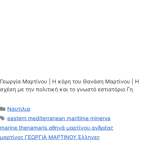
Γεωργία Μαρτίνου | Η κόρη του Θανάση Μαρτίνου | Η
σχέση με την πολιτική και το γνωστό εστιατόριο Γη
Κατηγορίες
Ναυτιλια
Ετικέτες
eastern mediterranean maritime
,
minerva
marine
,
thenamaris
,
αθηνά μαρτίνου
,
ανδρέας
μαρτίνος
,
ΓΕΩΡΓΙΑ ΜΑΡΤΙΝΟΥ
,
Έλληνες