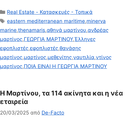
Κατηγορίες
Real Estate - Κατασκευές - Τοπικά
Ετικέτες
eastern mediterranean maritime
,
minerva
marine
,
thenamaris
,
αθηνά μαρτίνου
,
ανδρέας
μαρτίνος
,
ΓΕΩΡΓΙΑ ΜΑΡΤΙΝΟΥ
,
Έλληνες
εφοπλιστές
,
εφοπλιστές
,
θανάσης
μαρτίνος
,
μαρτίνος
,
μεθενίτης
,
ναυτιλία
,
ντίνος
μαρτίνος
,
ΠΟΙΑ ΕΙΝΑΙ Η ΓΕΩΡΓΙΑ ΜΑΡΤΙΝΟΥ
Η Μαρτίνου, τα 114 ακίνητα και η νέα
εταιρεία
20/03/2025
από
De-Facto