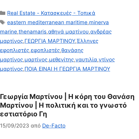
Κατηγορίες
Real Estate - Κατασκευές - Τοπικά
Ετικέτες
eastern mediterranean maritime
,
minerva
marine
,
thenamaris
,
αθηνά μαρτίνου
,
ανδρέας
μαρτίνος
,
ΓΕΩΡΓΙΑ ΜΑΡΤΙΝΟΥ
,
Έλληνες
εφοπλιστές
,
εφοπλιστές
,
θανάσης
μαρτίνος
,
μαρτίνος
,
μεθενίτης
,
ναυτιλία
,
ντίνος
μαρτίνος
,
ΠΟΙΑ ΕΙΝΑΙ Η ΓΕΩΡΓΙΑ ΜΑΡΤΙΝΟΥ
Γεωργία Μαρτίνου | Η κόρη του Θανάση
Μαρτίνου | Η πολιτική και το γνωστό
εστιατόριο Γη
15/09/2023
από
De-Facto