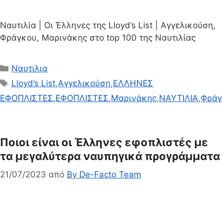
Ναυτιλία | Οι Έλληνες της Lloyd’s List | Αγγελικούση,
Φράγκου, Μαρινάκης στο top 100 της Ναυτιλίας
Κατηγορίες
Ναυτιλια
Ετικέτες
Lloyd’s List
,
Αγγελικούση
,
ΕΛΛΗΝΕΣ
ΕΦΟΠΛΙΣΤΕΣ
,
ΕΦΟΠΛΙΣΤΕΣ
,
Μαρινάκης
,
ΝΑΥΤΙΛΙΑ
,
Φράγ
Ποιοι είναι οι Έλληνες εφοπλιστές με
τα μεγαλύτερα ναυπηγικά προγράμματα
21/07/2023
από
By De-Facto Team