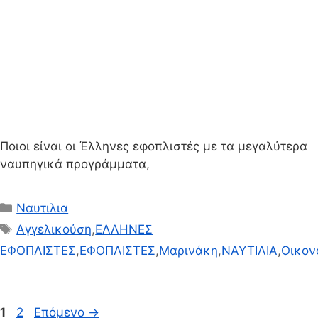
Ποιοι είναι οι Έλληνες εφοπλιστές με τα μεγαλύτερα
ναυπηγικά προγράμματα,
Κατηγορίες
Ναυτιλια
Ετικέτες
Αγγελικούση
,
ΕΛΛΗΝΕΣ
ΕΦΟΠΛΙΣΤΕΣ
,
ΕΦΟΠΛΙΣΤΕΣ
,
Μαρινάκη
,
ΝΑΥΤΙΛΙΑ
,
Οικον
Σελίδα
Σελίδα
1
2
Επόμενο
→