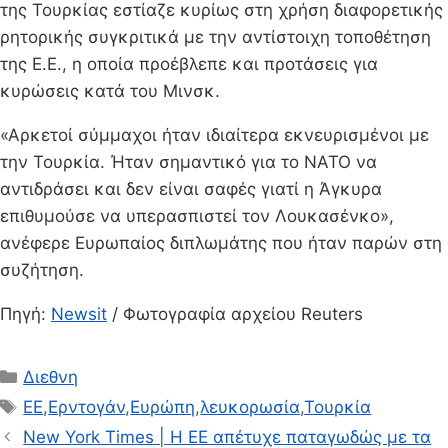
της Τουρκίας εστίαζε κυρίως στη χρήση διαφορετικής
ρητορικής συγκριτικά με την αντίστοιχη τοποθέτηση
της Ε.Ε., η οποία προέβλεπε και προτάσεις για
κυρώσεις κατά του Μινσκ.
«Αρκετοί σύμμαχοι ήταν ιδιαίτερα εκνευρισμένοι με
την Τουρκία. Ήταν σημαντικό για το ΝΑΤΟ να
αντιδράσει και δεν είναι σαφές γιατί η Άγκυρα
επιθυμούσε να υπερασπιστεί τον Λουκασένκο»,
ανέφερε Ευρωπαίος διπλωμάτης που ήταν παρών στη
συζήτηση.
Πηγή:
Newsit
/ Φωτογραφία αρχείου Reuters
Κατηγορίες
Διεθνη
Ετικέτες
ΕΕ
,
Ερντογάν
,
Ευρώπη
,
λευκορωσία
,
Τουρκία
New York Times | Η ΕΕ απέτυχε παταγωδώς με τα