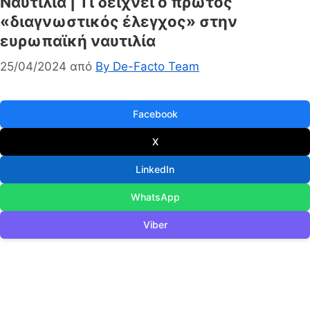
Ναυτιλία | Τι δείχνει ο πρώτος
«διαγνωστικός έλεγχος» στην
ευρωπαϊκή ναυτιλία
25/04/2024
από
By De-Facto Team
Facebook
X
LinkedIn
WhatsApp
Viber