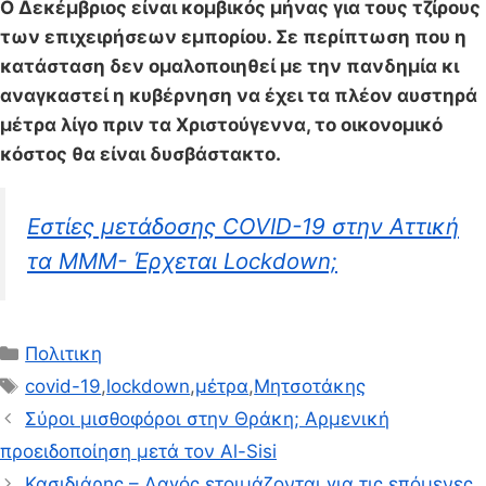
Ο Δεκέμβριος είναι κομβικός μήνας για τους τζίρους
των επιχειρήσεων εμπορίου. Σε περίπτωση που η
κατάσταση δεν ομαλοποιηθεί με την πανδημία κι
αναγκαστεί η κυβέρνηση να έχει τα πλέον αυστηρά
μέτρα λίγο πριν τα Χριστούγεννα, το οικονομικό
κόστος θα είναι δυσβάστακτο.
Εστίες μετάδοσης COVID-19 στην Αττική
τα ΜΜΜ- Έρχεται Lockdown;
Κατηγορίες
Πολιτικη
Ετικέτες
covid-19
,
lockdown
,
μέτρα
,
Μητσοτάκης
Σύροι μισθοφόροι στην Θράκη; Αρμενική
προειδοποίηση μετά τον Αl-Sisi
Κασιδιάρης – Λαγός ετοιμάζονται για τις επόμενες