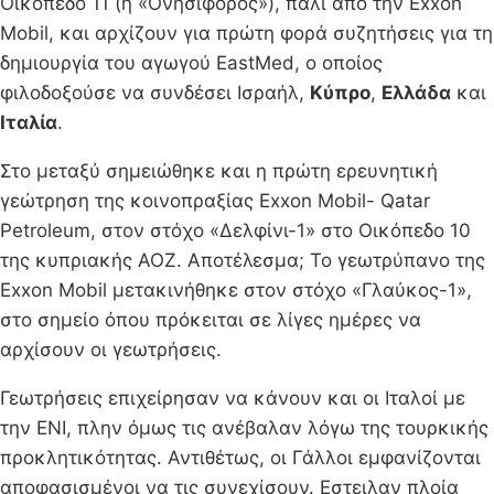
Οικόπεδο 11 (ή «Ονησίφορος»), πάλι από την Exxon
Mobil, και αρχίζουν για πρώτη φορά συζητήσεις για τη
δημιουργία του αγωγού EastMed, ο οποίος
φιλοδοξούσε να συνδέσει Ισραήλ,
Κύπρο
,
Ελλάδα
και
Ιταλία
.
Στο μεταξύ σημειώθηκε και η πρώτη ερευνητική
γεώτρηση της κοινοπραξίας Exxon Mobil- Qatar
Petroleum, στον στόχο «Δελφίνι-1» στο Οικόπεδο 10
της κυπριακής ΑΟΖ. Αποτέλεσμα; Το γεωτρύπανο της
Exxon Mobil μετακινήθηκε στον στόχο «Γλαύκος-1»,
στο σημείο όπου πρόκειται σε λίγες ημέρες να
αρχίσουν οι γεωτρήσεις.
Γεωτρήσεις επιχείρησαν να κάνουν και οι Ιταλοί με
την ΕΝΙ, πλην όμως τις ανέβαλαν λόγω της τουρκικής
προκλητικότητας. Αντιθέτως, οι Γάλλοι εμφανίζονται
αποφασισμένοι να τις συνεχίσουν. Εστειλαν πλοία