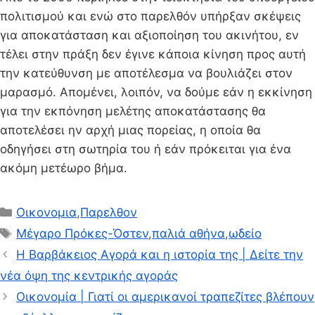
πολιτισμού και ενώ στο παρελθόν υπήρξαν σκέψεις
για αποκατάσταση και αξιοποίηση του ακινήτου, εν
τέλει στην πράξη δεν έγινε κάποια κίνηση προς αυτή
την κατεύθυνση με αποτέλεσμα να βουλιάζει στον
μαρασμό. Απομένει, λοιπόν, να δούμε εάν η εκκίνηση
για την εκπόνηση μελέτης αποκατάστασης θα
αποτελέσει ην αρχή μιας πορείας, η οποία θα
οδηγήσει στη σωτηρία του ή εάν πρόκειται για ένα
ακόμη μετέωρο βήμα.
Κατηγορίες
Οικονομια
,
Παρελθον
Ετικέτες
Μέγαρο Πρόκες-Όστεν
,
παλιά αθήνα
,
ωδείο
Η Βαρβάκειος Αγορά και η ιστορία της | Δείτε την
νέα όψη της κεντρικής αγοράς
Οικονομία | Γιατί οι αμερικανοί τραπεζίτες βλέπουν