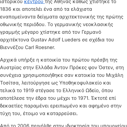
ιστορικού
κέντρου
της Αθήνας καθώς χτίστηκε το
1836 και αποτελέι ένα από τα ελάχιστα
εναπομείναντα δείγματα αρχιτεκτονικής της πρώτης
οθωνικής περιόδου. Το γερμανικής νεοκλασικής
γραμμής μέγαρο χτίστηκε από τον Γερμανό
αρχιτέκτονα Gustav Adolf Lueders σε σχέδια του
Βιεννέζου Carl Roesner.
Αρχικά υπήρξε η κατοικία του πρώτου πρέσβη της
Αυστρίας στην Ελλάδα Άντον Πρόκες φον Όστεν, στη
συνέχεια χρησιμοποιήθηκε σαν κατοικία του Μιχάλη
Τοσίτσα, λειτούργησε ως Υποθηκοφυλακείο και
τελικά το 1919 στέγασε το Ελληνικό Ωδείο, όπου
αποτέλεσε την έδρα του μέχρι το 1971. Έκτοτέ επί
δεκαετίες παραμένει ερειπωμένο και αφημένο στην
τύχη του, έτοιμο να καταρρεύσει.
Από το 2006 περιήλθε στην ιδιοκτησία του υπουργείου