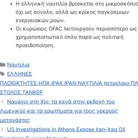
Η ελληνική ναυτιλία βρίσκεται στο μικροσκόπιο
όχι ως σύνολο, αλλά ως κρίκος παγκόσμιων
ενεργειακών ροών.
Οι κυρώσεις OFAC λειτουργούν περισσότερο ως
χρηματοπιστωτικό όπλο παρά ως πολιτική
προειδοποίηση.
Κατηγορίες
Ναυτιλια
Ετικέτες
ΕΛΛΗΝΕΣ
ΠΛΟΙΟΚΤΗΤΕΣ
,
ΗΠΑ
,
ΙΡΑΚ
,
ΙΡΑΝ
,
ΝΑΥΤΙΛΙΑ
,
πετρελαιο
,
ΠΛ
ΣΤΟΛΟΣ
,
ΤΑΝΚΕΡ
Ναυάγιο στη Χίο: τα κενά στην εκδοχή του
Λιμενικού και τα ερωτήματα για τους νεκρούς
μετανάστες
US Investigations in Athens Expose Iran–Iraq Oil