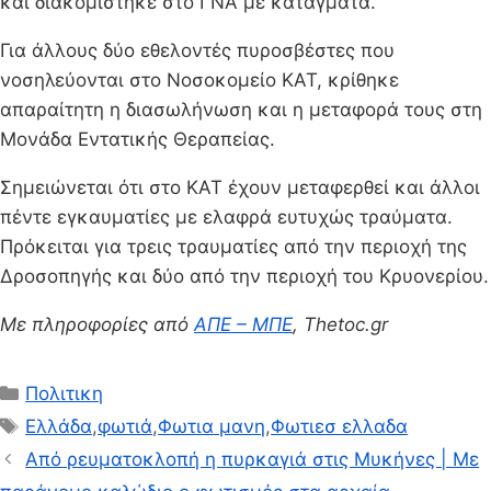
και διακομίστηκε στο ΓΝΑ με κατάγματα.
Για άλλους δύο εθελοντές πυροσβέστες που
νοσηλεύονται στο Νοσοκομείο ΚΑΤ, κρίθηκε
απαραίτητη η διασωλήνωση και η μεταφορά τους στη
Μονάδα Εντατικής Θεραπείας.
Σημειώνεται ότι στο ΚΑΤ έχουν μεταφερθεί και άλλοι
πέντε εγκαυματίες με ελαφρά ευτυχώς τραύματα.
Πρόκειται για τρεις τραυματίες από την περιοχή της
Δροσοπηγής και δύο από την περιοχή του Κρυονερίου.
Με πληροφορίες από
ΑΠΕ – ΜΠΕ
, Thetoc.gr
Κατηγορίες
Πολιτικη
Ετικέτες
Ελλάδα
,
φωτιά
,
Φωτια μανη
,
Φωτιεσ ελλαδα
Από ρευματοκλοπή η πυρκαγιά στις Μυκήνες | Με