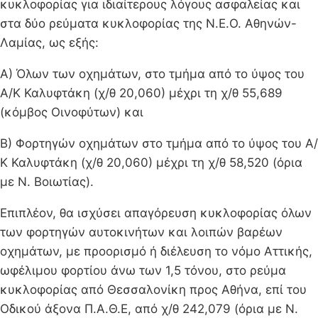
κυκλοφορίας για ιδιαίτερους λόγους ασφαλείας και
στα δύο ρεύματα κυκλοφορίας της Ν.Ε.Ο. Αθηνών-
Λαμίας, ως εξής:
Α) Όλων των οχημάτων, στο τμήμα από το ύψος του
Α/Κ Καλυφτάκη (χ/θ 20,060) μέχρι τη χ/θ 55,689
(κόμβος Οινοφύτων) και
Β) Φορτηγών οχημάτων στο τμήμα από το ύψος του Α/
Κ Καλυφτάκη (χ/θ 20,060) μέχρι τη χ/θ 58,520 (όρια
με Ν. Βοιωτίας).
Επιπλέον, θα ισχύσει απαγόρευση κυκλοφορίας όλων
των φορτηγών αυτοκινήτων και λοιπών βαρέων
οχημάτων, με προορισμό ή διέλευση το νόμο Αττικής,
ωφέλιμου φορτίου άνω των 1,5 τόνου, στο ρεύμα
κυκλοφορίας από Θεσσαλονίκη προς Αθήνα, επί του
Οδικού άξονα Π.Α.Θ.Ε, από χ/θ 242,079 (όρια με Ν.