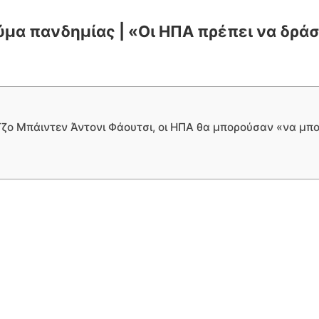
ύμα πανδημίας | «Οι ΗΠΑ πρέπει να δρά
Τζο Μπάιντεν Άντονι Φάουτσι, οι ΗΠΑ θα μπορούσαν «να μπ