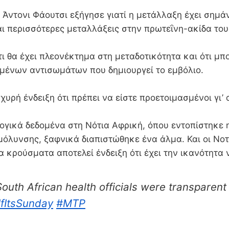
 Άντονι Φάουτσι εξήγησε γιατί η μετάλλαξη έχει σημ
ι περισσότερες μεταλλάξεις στην πρωτεΐνη-ακίδα του
ι θα έχει πλεονέκτημα στη μεταδοτικότητα και ότι μπ
σμένων αντισωμάτων που δημιουργεί το εμβόλιο.
χυρή ένδειξη ότι πρέπει να είστε προετοιμασμένοι γι’ 
λογικά δεδομένα στη Νότια Αφρική, όπου εντοπίστηκε
όλυνσης, ξαφνικά διαπιστώθηκε ένα άλμα. Και οι Νοτι
α κρούσματα αποτελεί ένδειξη ότι έχει την ικανότητα 
South African health officials were transparent
IfItsSunday
#MTP