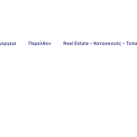
νεργεια
Παρελθον
Real Estate – Κατασκευές – Τοπ