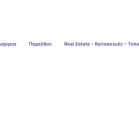
νεργεια
Παρελθον
Real Estate – Κατασκευές – Τοπ