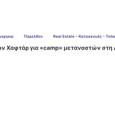
νεργεια
Παρελθον
Real Estate – Κατασκευές – Τοπ
τον Χαφτάρ για «camp» μεταναστών στη 