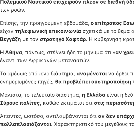
Πολεμικού Ναυτικού επιχειρούν πλέον σε διεθνή ύδ
των ροών.
Επίσης, την προηγούμενη εβδομάδα,
ο επίτροπος Εσ
είχαν
τηλεφωνική επικοινωνία
σχετικά με το θέμα 
Βεγγάζη
με τον
στρατηγό Χαφτάρ
. Η κυβέρνηση κρα
Η Αθήνα
, πάντως, στέλνει ήδη το μήνυμα ότι «
αν χρε
έναντι των Αφρικανών μεταναστών.
Το αμέσως επόμενο διάστημα,
αναμένεται
να έρθει 
ενημερωμένες πηγές,
θα προβλέπει αυστηροποίηση τ
Μάλιστα, το τελευταίο διάστημα,
η Ελλάδα
είναι η δε
Σύρους πολίτες,
καθώς εκτιμάται ότι
στις περισσότε
Άπαντες, ωστόσο, αντιλαμβάνονται ότι
αν δεν υπάρχ
πολλαπλασιάζονται.
Χαρακτηριστικό του μεγέθους το