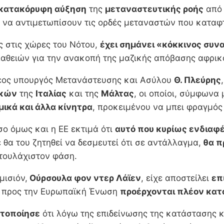
κατακόρυφη αύξηση
της
μεταναστευτικής ροής
από
 να αντιμετωπίσουν τις ορδές μεταναστών που καταφ
 στις χώρες του Νότου,
έχει σημάνει «κόκκινος συν
θειών για την ανακοπή της μαζικής απόβασης αφρικα
έος υπουργός Μετανάστευσης και Ασύλου
Θ. Πλεύρης
ικών
της
Ιταλίας
και της
Μάλτας
, οι οποίοι, σύμφωνα
μικά και άλλα κίνητρα
, προκειμένου να μπει φραγμός
όσο όμως και η ΕΕ εκτιμά ότι
αυτό που κυρίως ενδιαφέ
 θα του ζητηθεί να δεσμευτεί ότι σε αντάλλαγμα,
θα π
τουλάχιστον φάση.
μισιόν,
Ούρσουλα φον ντερ Λάϊεν
, είχε αποστείλει
επ
προς την Ευρωπαϊκή Ένωση
προέρχονται πλέον κατά
τοποίησε
ότι λόγω της επιδείνωσης της κατάστασης κ