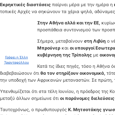
Εκρηκτικές διαστάσεις
παίρνει μέρα με την ημέρα η
τοπικές Αρχές να σηκώνουν τα χέρια ψηλά, αδύναμες
Στην Αθήνα αλλά και την ΕΕ,
κυρίως
προσπάθεια συντονισμού των προσπα
Σήμερα, μεταβαίνουν
στη Λιβύη
ο ν
Μπρούνερ
και
οι υπουργοί Εσωτερ
κυβέρνηση της Τρίπολης
με
οικονο
Γράφει η Έλλη
Τριανταφύλλου
Κατά τις ίδιες πηγές, τόσο η Αθήνα 
διαβεβαιώσουν ότι
θα τον στηρίξουν οικονομικά,
τότε
την υποδοχή των Αφρικανών μεταναστών. Σε πρώτη, 
Υπενθυμίζεται ότι στα τέλη Ιουνίου, η πρόεδρος της Κο
μεταξύ άλλων σημείωνε ότι
οι παράνομες διελεύσεις
Ταυτοχρόνως, ο πρωθυπουργός
Κ. Μητσοτάκης
γνωσ