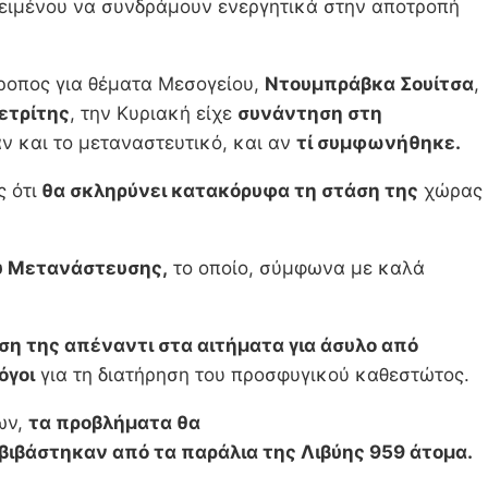
οκειμένου να συνδράμουν ενεργητικά στην αποτροπή
τροπος για θέματα Μεσογείου,
Ντουμπράβκα Σουίτσα
,
πετρίτης
, την Κυριακή είχε
συνάντηση στη
ν και το μεταναστευτικό, και αν
τί συμφωνήθηκε.
 ότι
θα σκληρύνει κατακόρυφα τη στάση της
χώρας
ου Μετανάστευσης,
το οποίο, σύμφωνα με καλά
ση της απέναντι στα αιτήματα για άσυλο από
όγοι
για τη διατήρηση του προσφυγικού καθεστώτος.
ων,
τα προβλήματα θα
οβιβάστηκαν από τα παράλια της Λιβύης 959 άτομα.