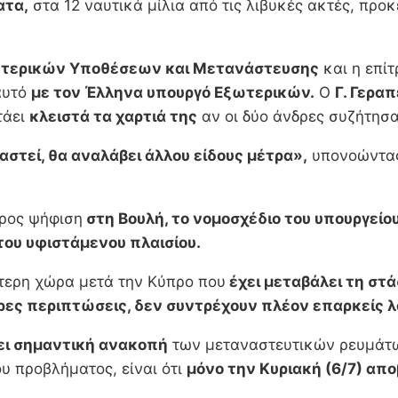
ατα,
στα 12 ναυτικά μίλια από τις λιβυκές ακτές, πρ
ωτερικών Υποθέσεων και Μετανάστευσης
και η επί
αυτό
με τον Έλληνα υπουργό Εξωτερικών.
Ο
Γ. Γερα
τάει
κλειστά τα χαρτιά της
αν οι δύο άνδρες συζήτησα
ιαστεί, θα αναλάβει άλλου είδους μέτρα»,
υπονοώντας
προς ψήφιση
στη Βουλή, το νομοσχέδιο του υπουργεί
ου υφιστάμενου πλαισίου.
ύτερη χώρα μετά την Κύπρο που
έχει μεταβάλει τη στά
ρες περιπτώσεις, δεν συντρέχουν πλέον επαρκείς λ
ει σημαντική ανακοπή
των μεταναστευτικών ρευμάτ
υ προβλήματος, είναι ότι
μόνο την Κυριακή (6/7) απ