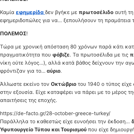
Καμία
εφημερίδα
δεν βγήκε με
πρωτοσέλιδο
αυτή τη
εφημεριδοπώλες για να… ξεπουλήσουν τη πραμάτεια τ
ΠΟΛΕΜΟΣ
!
Τώρα με χρονική απόσταση 80 χρόνων παρά κάτι κα
πραγματικότητα που
φόβιζε
. Τα πρωτοσέλιδα με τις
π
νίκη ούτε λόγος…), αλλά κατά βάθος δείχνουν την αγω
φρόντιζαν για το…
αύριο
.
Άλλωστε εκείνο τον
Οκτώβριο
του 1940 ο τύπος είχε 
στην εξουσία. Είχε καταφέρει να πάρει με το μέρος τ
απαιτήσεις της εποχής.
https://de-facto.gr/28-october-greece-turkey/
Παράλληλα το καθεστώς είχε ευνοήσει την έκδοση…
Υφυπουργείο Τύπου και Τουρισμού
που είχε δημιουργ