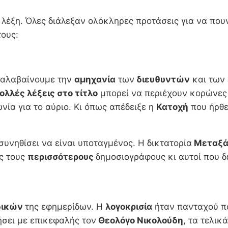
 λέξη. Όλες διάλεξαν ολόκληρες προτάσεις για να που
ους:
ταλαβαίνουμε την
αμηχανία
των
διευθυντών
και των
ολλές λέξεις στο τίτλο
μπορεί να περιέχουν κορώνες 
νία για το αύριο. Κι όπως απέδειξε η
Κατοχή
που ήρθε
συνηθίσει να είναι υποταγμένος. Η δικτατορία
Μεταξ
ης τους
περισσότερους
δημοσιογράφους κι αυτοί που 
δικών
της εφημερίδων. Η
λογοκρισία
ήταν πανταχού πα
ήσει με επικεφαλής τον
Θεολόγο Νικολούδη
, τα τελικ