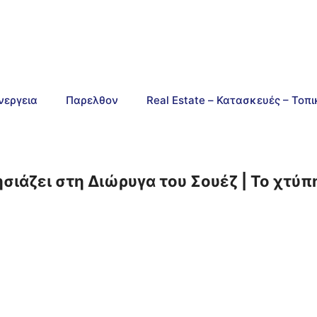
νεργεια
Παρελθον
Real Estate – Κατασκευές – Τοπ
σιάζει στη Διώρυγα του Σουέζ | Το χτύπ