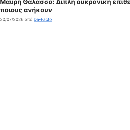
Μαύρη Θάλασσα: Διπλή ουκρανική επίθε
ποιους ανήκουν
30/07/2026
από
De-Facto