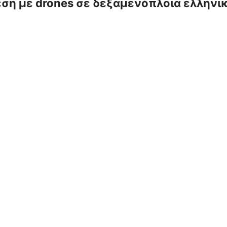
ση με drones σε δεξαμενόπλοια ελληνι