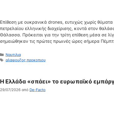
Επίθεση με ουκρανικά drones, ευτυχώς χωρίς θύματ
πετρελαίου ελληνικής διαχείρισης, κοντά στον θαλάσ
Θάλασσα. Πρόκειται για την τρίτη επίθεση μέσα σε 
σημειώθηκαν τις πρώτες πρωινές ώρες σήμερα Πέμπτη
Κατηγορίες
Ναυτιλια
Ετικέτες
αλαφουζος
,
προκοπιου
Η Ελλάδα «σπάει» το ευρωπαϊκό εμπάργ
29/07/2026
από
De-Facto