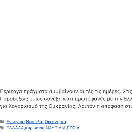
Περίεργα πράγματα συμβαίνουν αυτές τις ημέρες. Στι
Παραδόξως όμως συνέβη κάτι πρωτοφανές με την Ελλά
για λογαριασμό της Ουκρανίας. Λοιπόν η απόφαση στ
Κατηγορίες
Ενεργεια
,
Ναυτιλια
,
Οικονομια
Ετικέτες
ΕΛΛΑΔΑ
,
κυρωσεις
,
ΝΑΥΤΙΛΙΑ
,
ΡΩΣΙΑ