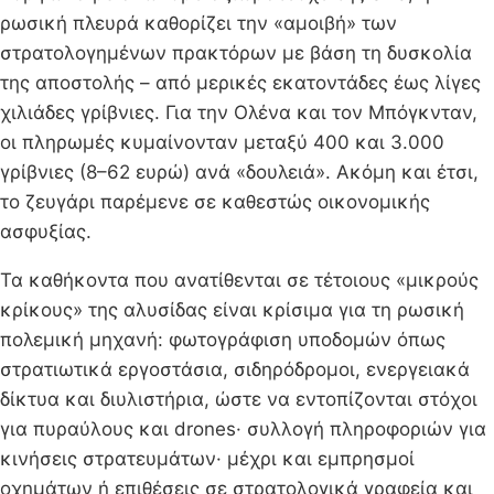
ρωσική πλευρά καθορίζει την «αμοιβή» των
στρατολογημένων πρακτόρων με βάση τη δυσκολία
της αποστολής – από μερικές εκατοντάδες έως λίγες
χιλιάδες γρίβνιες. Για την Ολένα και τον Μπόγκνταν,
οι πληρωμές κυμαίνονταν μεταξύ 400 και 3.000
γρίβνιες (8–62 ευρώ) ανά «δουλειά». Ακόμη και έτσι,
το ζευγάρι παρέμενε σε καθεστώς οικονομικής
ασφυξίας.
Τα καθήκοντα που ανατίθενται σε τέτοιους «μικρούς
κρίκους» της αλυσίδας είναι κρίσιμα για τη ρωσική
πολεμική μηχανή: φωτογράφιση υποδομών όπως
στρατιωτικά εργοστάσια, σιδηρόδρομοι, ενεργειακά
δίκτυα και διυλιστήρια, ώστε να εντοπίζονται στόχοι
για πυραύλους και drones· συλλογή πληροφοριών για
κινήσεις στρατευμάτων· μέχρι και εμπρησμοί
οχημάτων ή επιθέσεις σε στρατολογικά γραφεία και