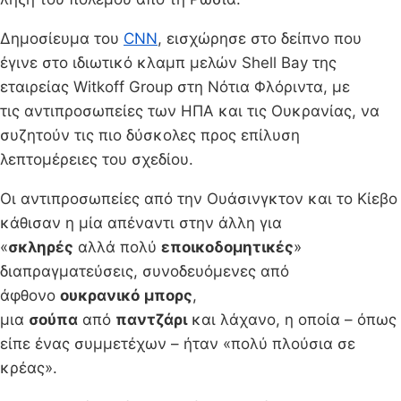
Δημοσίευμα του
CNN
, εισχώρησε στο δείπνο που
έγινε στο ιδιωτικό κλαμπ μελών Shell Bay της
εταιρείας Witkoff Group στη Νότια Φλόριντα, με
τις αντιπροσωπείες των ΗΠΑ και τις Ουκρανίας, να
συζητούν τις πιο δύσκολες προς επίλυση
λεπτομέρειες του σχεδίου.
Οι αντιπροσωπείες από την Ουάσινγκτον και το Κίεβο
κάθισαν η μία απέναντι στην άλλη για
«
σκληρές
αλλά πολύ
εποικοδομητικές
»
διαπραγματεύσεις, συνοδευόμενες από
άφθονο
ουκρανικό
μπορς
,
μια
σούπα
από
παντζάρι
και λάχανο, η οποία – όπως
είπε ένας συμμετέχων – ήταν «πολύ πλούσια σε
κρέας».