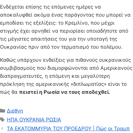
Ενδέχεται επίσης τις επόμενες ημέρες να
αποκαλυφθεί ακόμα ένας παράγοντας που μπορεί να
εμποδίσει τις εξελίξεις: το Κρεμλίνο, που μέχρι
στιγμής έχει αρνηθεί να περιορίσει οποιαδήποτε από
τις μέγιστες απαιτήσεις του για την υποταγή της
Ουκρανίας πριν από τον τερματισμό του πολέμου.
Καθώς υπάρχουν ενδείξεις για πιθανούς ουκρανικούς
συμβιβασμούς που διαμορφώνονται από Αμερικανούς
διαπραγματευτές, η επόμενη και μεγαλύτερη
πρόκληση της αμερικανικής «διπλωματίας» είναι το
πώς θα
πειστεί η Ρωσία να τους αποδεχθεί.
Κατηγορίες
Διεθνη
Ετικέτες
ΗΠΑ
,
ΟΥΚΡΑΝΙΑ
,
ΡΩΣΙΑ
ΤΑ ΕΚΑΤΟΜΜΥΡΙΑ ΤΟΥ ΠΡΟΕΔΡΟΥ | Πώς οι Τραμπ