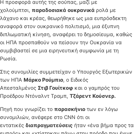
Η προσφορά αυτής της σούπας, μαζί με
χολούμπτσι,
παραδοσιακά
ουκρανικά
ρολά με
λάχανο και κρέας, θεωρήθηκε ως μια ευπρόσδεκτη
αναφορά στον ουκρανικό πολιτισμό, μια έξυπνη
διπλωματική κίνηση, αναφέρει το δημοσίευμα, καθώς
οι ΗΠΑ προσπαθούν να πείσουν την Ουκρανία να
συμβιβαστεί σε μια ειρηνευτική συμφωνία με τη
Ρωσία.
Στις συνομιλίες συμμετείχαν ο Υπουργός Εξωτερικών
των ΗΠΑ
Μάρκο Ρούμπιο
, ο Ειδικός
Απεσταλμένος
Στιβ Γουίτκοφ
και ο γαμπρός του
Προέδρου Ντόναλντ Τραμπ,
Τζάρεντ Κούσνερ.
Πηγή που γνωρίζει το
παρασκήνιο
των εν λόγω
συνομιλιών, ανέφερε στο CNN ότι οι
εντατικές
διαπραγματεύσεις
ήταν «ένα βήμα προς τα
εμπρός» και «χτίστηκαν πάνω στην πρόοδο που έγινε