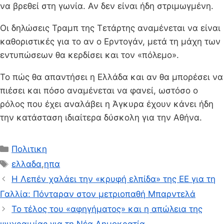
να βρεθεί στη γωνία. Αν δεν είναι ήδη στριμωγμένη.
Οι δηλώσεις Τραμπ της Τετάρτης αναμένεται να είναι
καθοριστικές για το αν ο Ερντογάν, μετά τη μάχη των
εντυπώσεων θα κερδίσει και τον «πόλεμο».
Το πώς θα απαντήσει η Ελλάδα και αν θα μπορέσει να
πιέσει και πόσο αναμένεται να φανεί, ωστόσο ο
ρόλος που έχει αναλάβει η Άγκυρα έχουν κάνει ήδη
την κατάσταση ιδιαίτερα δύσκολη για την Αθήνα.
Κατηγορίες
Πολιτικη
Ετικέτες
ελλαδα
,
ηπα
Η Λεπέν χαλάει την «κρυφή ελπίδα» της ΕΕ για τη
Γαλλία: Πόνταραν στον μετριοπαθή Μπαρντελά
Το τέλος του «αφηγήματος» και η απώλεια της