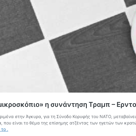
ικροσκόπιο» η συνάντηση Τραμπ – Ερντογ
ριμένα στην Άγκυρα, για τη Σύνοδο Κορυφής του ΝΑΤΟ, μεταβαίνει
α, που είναι το θέμα της επίσημης ατζέντας των ηγετών των κρατ
Σύνοδος
ε το
.
του