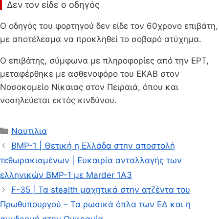
Δεν τον είδε ο οδηγός
Ο οδηγός του φορτηγού δεν είδε τον 60χρονο επιβάτη,
με αποτέλεσμα να προκληθεί το σοβαρό ατύχημα.
Ο επιβάτης, σύμφωνα με πληροφορίες από την ΕΡΤ,
μεταφέρθηκε με ασθενοφόρο του ΕΚΑΒ στον
Νοσοκομείο Νίκαιας στον Πειραιά, όπου και
νοσηλεύεται εκτός κινδύνου.
Κατηγορίες
Ναυτιλια
BMP-1 | Θετική η Ελλάδα στην αποστολή
τεθωρακισμένων | Eυκαιρία ανταλλαγής των
ελληνικών BMP-1 με Marder 1A3
F-35 | Τα stealth μαχητικά στην ατζέντα του
Πρωθυπουργού – Τα ρωσικά όπλα των ΕΔ και η