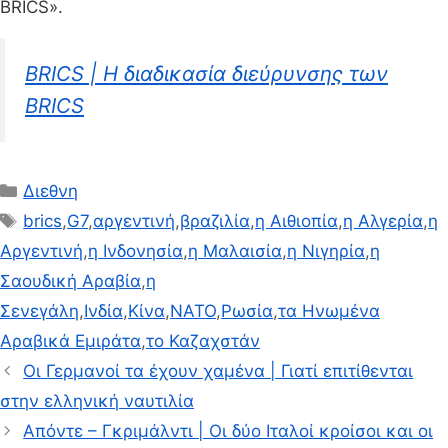
BRICS».
BRICS | Η διαδικασία διεύρυνσης των
BRICS
Κατηγορίες
Διεθνη
Ετικέτες
brics
,
G7
,
αργεντινή
,
βραζιλία
,
η Αιθιοπία
,
η Αλγερία
,
η
Αργεντινή
,
η Ινδονησία
,
η Μαλαισία
,
η Νιγηρία
,
η
Σαουδική Αραβία
,
η
Σενεγάλη
,
Ινδία
,
Κίνα
,
ΝΑΤΟ
,
Ρωσία
,
τα Ηνωμένα
Αραβικά Εμιράτα
,
το Καζαχστάν
Οι Γερμανοί τα έχουν χαμένα | Γιατί επιτίθενται
στην ελληνική ναυτιλία
Απόντε – Γκριμάλντι | Οι δύο Ιταλοί κροίσοι και οι