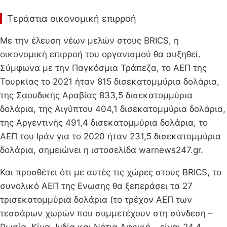
Τεράστια οικονομική επιρροή
Με την έλευση νέων μελών στους BRICS, η
οικονομική επιρροή του οργανισμού θα αυξηθεί.
Σύμφωνα με την Παγκόσμια Τράπεζα, το ΑΕΠ της
Τουρκίας το 2021 ήταν 815 δισεκατομμύρια δολάρια,
της Σαουδικής Αραβίας 833,5 δισεκατομμύρια
δολάρια, της Αιγύπτου 404,1 δισεκατομμύρια δολάρια,
της Αργεντινής 491,4 δισεκατομμύρια δολάρια, το
ΑΕΠ του Ιράν για το 2020 ήταν 231,5 δισεκατομμύρια
δολάρια, σημειώνει η ιστοσελίδα warnews247.gr.
Και προσθέτει ότι με αυτές τις χώρες στους BRΙCS, το
συνολικό ΑΕΠ της Ενωσης θα ξεπεράσει τα 27
τρισεκατομμύρια δολάρια (το τρέχον ΑΕΠ των
τεσσάρων χωρών που συμμετέχουν στη σύνδεση –
Ρωσία, Κίνα, Ινδία και Νότια Αφρική – είναι 24,4