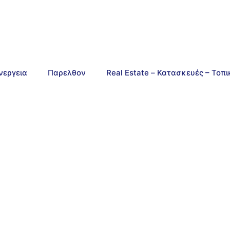
νεργεια
Παρελθον
Real Estate – Κατασκευές – Τοπ