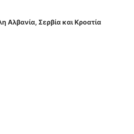
λη Αλβανία, Σερβία και Κροατία