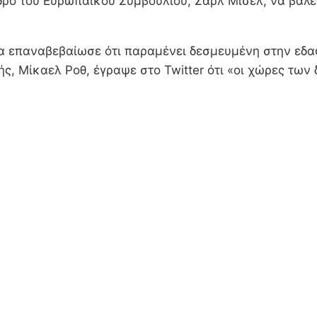
ρο του Ευρωπαϊκού Συμβουλίου, Σαρλ Μισέλ, να βάλει
α επαναβεβαίωσε ότι παραμένει δεσμευμένη στην εδαφι
ς, Μίκαελ Ροθ, έγραψε στο Twitter ότι «οι χώρες τω