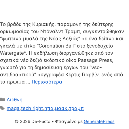
Το βράδυ της Κυριακής, παραμονή της δεύτερης
ορκωμοσίας του Ντόναλντ Τραμπ, συγκεντρώθηκαν
“φωτεινά μυαλά της Νέας Δεξιάς” σε ένα δείπνο και
γκαλά με τίτλο “Coronation Ball“ στο ξενοδοχείο
Watergate*. Η εκδήλωση διοργανώθηκε από τον
σχετικά νέο δεξιό εκδοτικό οίκο Passage Press,
γνωστό για τη δημοσίευση έργων του “νεο-
αντιδραστικού” συγγραφέα Κέρτις Γιαρβίν, ενός από
τα πρώιμα …
Περισσότερα
Κατηγορίες
Διεθνη
Ετικέτες
maga
,
tech right
,
ηπα
,
μασκ
,
τραμπ
© 2026 De-Facto
• Φτιαγμένο με
GeneratePress