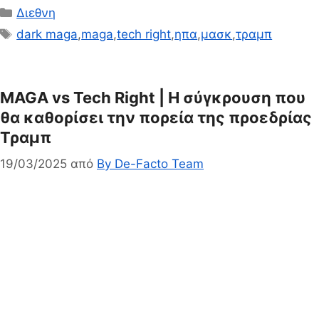
Κατηγορίες
Διεθνη
Ετικέτες
dark maga
,
maga
,
tech right
,
ηπα
,
μασκ
,
τραμπ
MAGA vs Tech Right | H σύγκρουση που
θα καθορίσει την πορεία της προεδρίας
Τραμπ
19/03/2025
από
By De-Facto Team