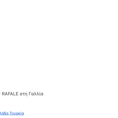
ν RAFALE στη Γαλλία
λάδα
,
Τουρκία