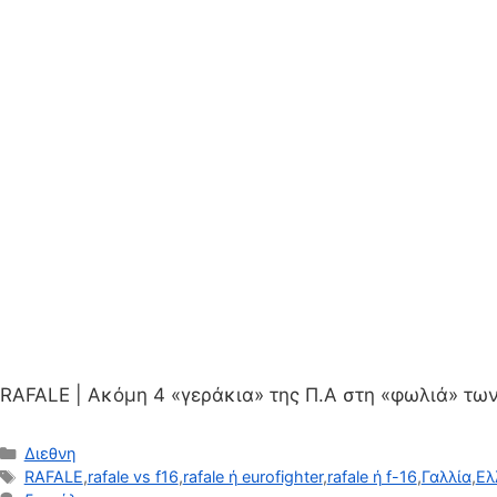
RAFALE | Ακόμη 4 «γεράκια» της Π.Α στη «φωλιά» τω
Κατηγορίες
Διεθνη
Ετικέτες
RAFALE
,
rafale vs f16
,
rafale ή eurofighter
,
rafale ή f-16
,
Γαλλία
,
Ελ