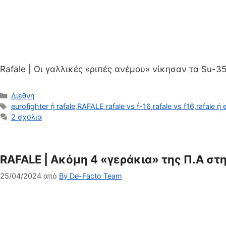
Rafale | Οι γαλλικές «ριπές ανέμου» νίκησαν τα Su-3
Κατηγορίες
Διεθνη
Ετικέτες
eurofighter ή rafale
,
RAFALE
,
rafale vs f-16
,
rafale vs f16
,
rafale ή 
2 σχόλια
RAFALE | Ακόμη 4 «γεράκια» της Π.Α στ
25/04/2024
από
By De-Facto Team