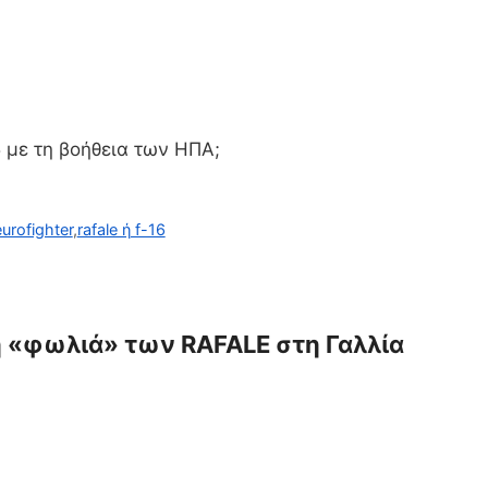
5 με τη βοήθεια των ΗΠΑ;
eurofighter
,
rafale ή f-16
η «φωλιά» των RAFALE στη Γαλλία