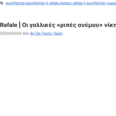
Ετικέτες
eurofighter
,
eurofighter ή rafale
,
meteor
,
rafale ή eurofighter
,
χαρα
Rafale | Οι γαλλικές «ριπές ανέμου» νί
25/04/2024
από
By De-Facto Team