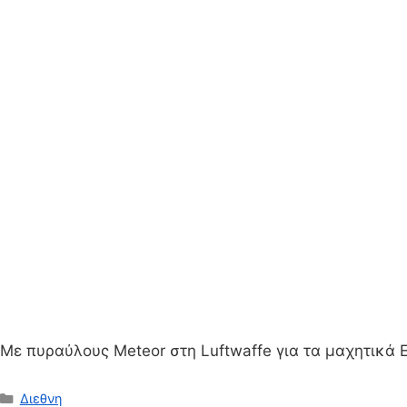
Mε πυραύλους Meteor στη Luftwaffe για τα μαχητικά E
Κατηγορίες
Διεθνη