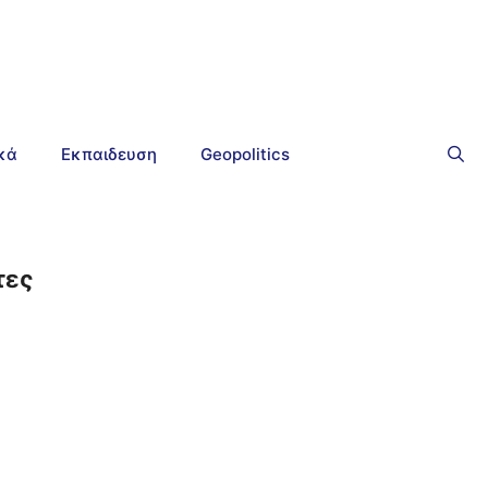
ικά
Εκπαιδευση
Geopolitics
τες