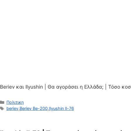
Beriev και Ilyushin | Θα αγοράσει η Ελλάδα; | Τόσο κοσ
Κατηγορίες
Πολιτικη
Ετικέτες
beriev
,
Beriev Be-200
,
Ilyushin Il-76