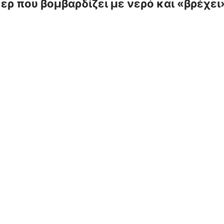
νκερ που βομβαρδίζει με νερό και «βρέχε