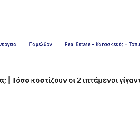
νεργεια
Παρελθον
Real Estate – Κατασκευές – Τοπ
δα; | Τόσο κοστίζουν οι 2 ιπτάμενοι γίγαν