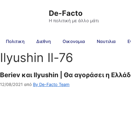
De-Facto
Η πολιτική με άλλο μάτι
Πολιτικη
Διεθνη
Οικονομια
Ναυτιλια
Ε
Ilyushin Il-76
Beriev και Ilyushin | Θα αγοράσει η Ελλά
12/08/2021
από
By De-Facto Team