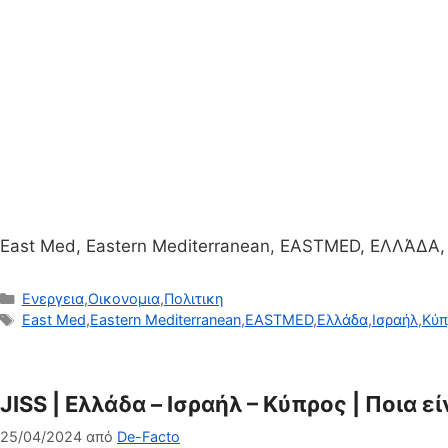
East Med, Eastern Mediterranean, EASTMED, ΕΛΛΆΔΑ,
Κατηγορίες
Ενεργεια
,
Οικονομια
,
Πολιτικη
Ετικέτες
East Med
,
Eastern Mediterranean
,
EASTMED
,
Ελλάδα
,
Ισραήλ
,
Κύπ
JISS | Ελλάδα – Ισραήλ – Κύπρος | Ποια ε
25/04/2024
από
De-Facto