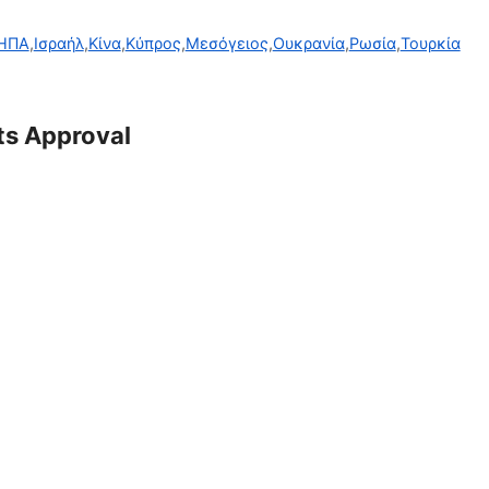
ΗΠΑ
,
Ισραήλ
,
Κίνα
,
Κύπρος
,
Μεσόγειος
,
Ουκρανία
,
Ρωσία
,
Τουρκία
ts Approval