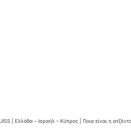
JISS | Ελλάδα – Ισραήλ – Κύπρος | Ποια είναι η ατζέν