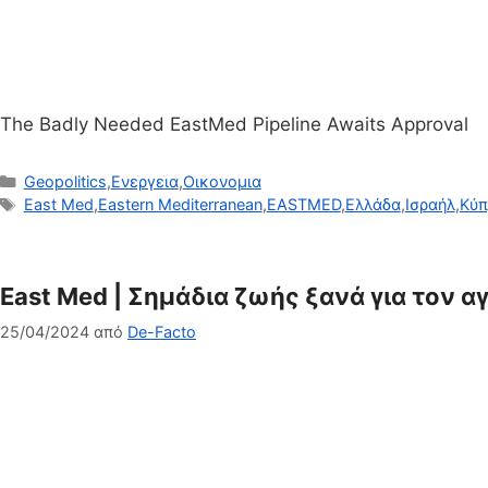
The Badly Needed EastMed Pipeline Awaits Approval
Κατηγορίες
Geopolitics
,
Ενεργεια
,
Οικονομια
Ετικέτες
East Med
,
Eastern Mediterranean
,
EASTMED
,
Ελλάδα
,
Ισραήλ
,
Κύπ
East Med | Σημάδια ζωής ξανά για τον α
25/04/2024
από
De-Facto