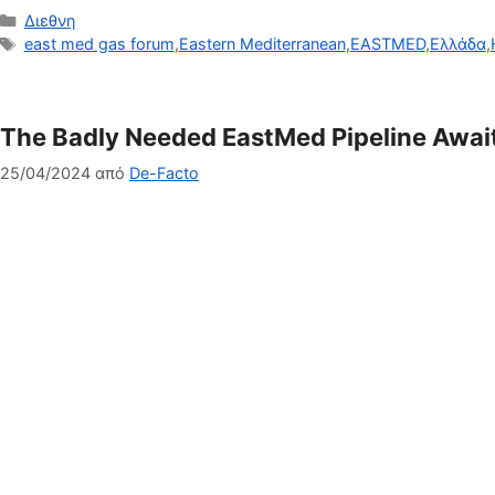
Κατηγορίες
Διεθνη
Ετικέτες
east med gas forum
,
Eastern Mediterranean
,
EASTMED
,
Ελλάδα
,
The Badly Needed EastMed Pipeline Awai
25/04/2024
από
De-Facto