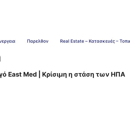
νεργεια
Παρελθον
Real Estate – Κατασκευές – Τοπ
n
γό East Med | Κρίσιμη η στάση των ΗΠΑ