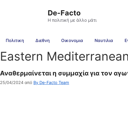
De-Facto
Η πολιτική με άλλο μάτι
Πολιτικη
Διεθνη
Οικονομια
Ναυτιλια
Ε
Eastern Mediterranea
Αναθερμαίνεται η συμμαχία για τον αγω
25/04/2024
από
By De-Facto Team