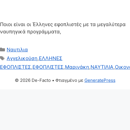
Ποιοι είναι οι Έλληνες εφοπλιστές με τα μεγαλύτερα
ναυπηγικά προγράμματα,
Κατηγορίες
Ναυτιλια
Ετικέτες
Αγγελικούση
,
ΕΛΛΗΝΕΣ
ΕΦΟΠΛΙΣΤΕΣ
,
ΕΦΟΠΛΙΣΤΕΣ
,
Μαρινάκη
,
ΝΑΥΤΙΛΙΑ
,
Οικον
© 2026 De-Facto
• Φτιαγμένο με
GeneratePress