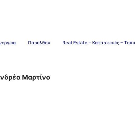
νεργεια
Παρελθον
Real Estate – Κατασκευές – Τοπ
 Ανδρέα Μαρτίνο