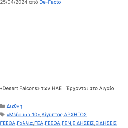
25/04/2024
από
De-Facto
«Desert Falcons» των ΗΑΕ | Έρχονται στο Αιγαίο
Κατηγορίες
Διεθνη
Ετικέτες
«Μέδουσα 10»
,
Αίγυπτος
,
ΑΡΧΗΓΟΣ
ΓΕΕΘΑ
,
Γαλλία
,
ΓΕΑ
,
ΓΕΕΘΑ
,
ΓΕΝ
,
ΕΙΔΗΣΕΙΣ
,
ΕΙΔΗΣΕΙΣ