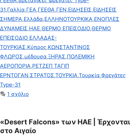
ΓΕΕΘΑ
,
βρετανικές φρεγάτες Type-
31
,
Γαλλία
,
ΓΕΑ
,
ΓΕΕΘΑ
,
ΓΕΝ
,
ΕΙΔΗΣΕΙΣ
,
ΕΙΔΗΣΕΙΣ
ΣΗΜΕΡΑ
,
Ελλάδα
,
ΕΛΛΗΝΟΤΟΥΡΚΙΚΑ
,
ΕΝΟΠΛΕΣ
ΔΥΝΑΜΕΙΣ
,
ΗΑΕ
,
ΘΕΡΜΟ ΕΠΕΙΣΟΔΙΟ
,
ΘΕΡΜΟ
ΕΠΕΙΣΟΔΙΟ ΕΛΛΑΔΑΣ-
ΤΟΥΡΚΙΑΣ
,
Κύπρος
,
ΚΩΝΣΤΑΝΤΙΝΟΣ
ΦΛΩΡΟΣ
,
μέδουσα
,
ΞΗΡΑΣ
,
ΠΟΛΕΜΙΚΗ
ΑΕΡΟΠΟΡΙΑ
,
ΡΕΤΖΕΠ ΤΑΓΙΠ
ΕΡΝΤΟΓΑΝ
,
ΣΤΡΑΤΟΣ
,
ΤΟΥΡΚΙΑ
,
Τουρκία
,
Φρεγάτες
Type-31
1 σχόλιο
«Desert Falcons» των ΗΑΕ | Έρχονται
στο Αιγαίο