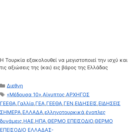
Η Τουρκία εξακολουθεί να μεγιστοποιεί την ισχύ και
τις αξιώσεις της (και) εις βάρος της Ελλάδας
Κατηγορίες
Διεθνη
Ετικέτες
«Μέδουσα 10»
,
Αίγυπτος
,
ΑΡΧΗΓΟΣ
ΓΕΕΘΑ
,
Γαλλία
,
ΓΕΑ
,
ΓΕΕΘΑ
,
ΓΕΝ
,
ΕΙΔΗΣΕΙΣ
,
ΕΙΔΗΣΕΙΣ
ΣΗΜΕΡΑ
,
ΕΛΛΑΔΑ
,
ελληνοτουρκικά
,
ένοπλες
δυνάμεις
,
ΗΑΕ
,
ΗΠΑ
,
ΘΕΡΜΟ ΕΠΕΙΣΟΔΙΟ
,
ΘΕΡΜΟ
ΕΠΕΙΣΟΔΙΟ ΕΛΛΑΔΑΣ-