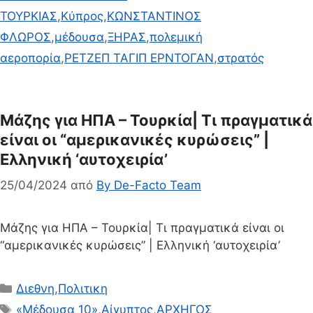
ΤΟΥΡΚΙΑΣ
,
Κύπρος
,
ΚΩΝΣΤΑΝΤΙΝΟΣ
ΦΛΩΡΟΣ
,
μέδουσα
,
ΞΗΡΑΣ
,
πολεμική
αεροπορία
,
ΡΕΤΖΕΠ ΤΑΓΙΠ ΕΡΝΤΟΓΑΝ
,
στρατός
Μάζης για ΗΠΑ – Τουρκία| Τι πραγματικά
είναι οι “αμερικανικές κυρώσεις” |
Ελληνική ‘αυτοχειρία’
25/04/2024
από
By De-Facto Team
Μάζης για ΗΠΑ – Τουρκία| Τι πραγματικά είναι οι
“αμερικανικές κυρώσεις” | Ελληνική ‘αυτοχειρία’
Κατηγορίες
Διεθνη
,
Πολιτικη
Ετικέτες
«Μέδουσα 10»
,
Αίγυπτος
,
ΑΡΧΗΓΟΣ