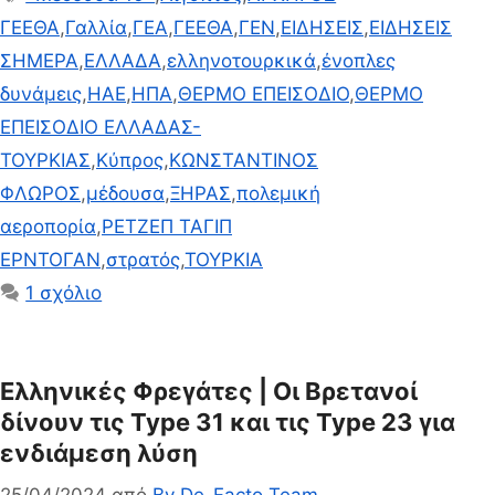
ΓΕΕΘΑ
,
Γαλλία
,
ΓΕΑ
,
ΓΕΕΘΑ
,
ΓΕΝ
,
ΕΙΔΗΣΕΙΣ
,
ΕΙΔΗΣΕΙΣ
ΣΗΜΕΡΑ
,
ΕΛΛΑΔΑ
,
ελληνοτουρκικά
,
ένοπλες
δυνάμεις
,
ΗΑΕ
,
ΗΠΑ
,
ΘΕΡΜΟ ΕΠΕΙΣΟΔΙΟ
,
ΘΕΡΜΟ
ΕΠΕΙΣΟΔΙΟ ΕΛΛΑΔΑΣ-
ΤΟΥΡΚΙΑΣ
,
Κύπρος
,
ΚΩΝΣΤΑΝΤΙΝΟΣ
ΦΛΩΡΟΣ
,
μέδουσα
,
ΞΗΡΑΣ
,
πολεμική
αεροπορία
,
ΡΕΤΖΕΠ ΤΑΓΙΠ
ΕΡΝΤΟΓΑΝ
,
στρατός
,
ΤΟΥΡΚΙΑ
1 σχόλιο
Ελληνικές Φρεγάτες | Οι Βρετανοί
δίνουν τις Type 31 και τις Type 23 για
ενδιάμεση λύση
25/04/2024
από
By De-Facto Team