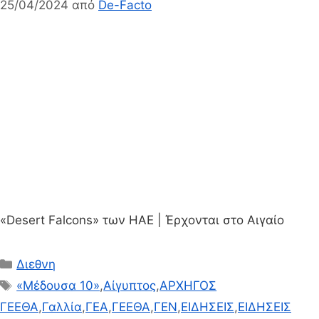
25/04/2024
από
De-Facto
«Desert Falcons» των ΗΑΕ | Έρχονται στο Αιγαίο
Κατηγορίες
Διεθνη
Ετικέτες
«Μέδουσα 10»
,
Αίγυπτος
,
ΑΡΧΗΓΟΣ
ΓΕΕΘΑ
,
Γαλλία
,
ΓΕΑ
,
ΓΕΕΘΑ
,
ΓΕΝ
,
ΕΙΔΗΣΕΙΣ
,
ΕΙΔΗΣΕΙΣ