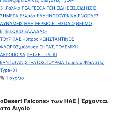
ΓΕΕΘΑ
,
βρετανικές φρεγάτες Type-
31
,
Γαλλία
,
ΓΕΑ
,
ΓΕΕΘΑ
,
ΓΕΝ
,
ΕΙΔΗΣΕΙΣ
,
ΕΙΔΗΣΕΙΣ
ΣΗΜΕΡΑ
,
Ελλάδα
,
ΕΛΛΗΝΟΤΟΥΡΚΙΚΑ
,
ΕΝΟΠΛΕΣ
ΔΥΝΑΜΕΙΣ
,
ΗΑΕ
,
ΘΕΡΜΟ ΕΠΕΙΣΟΔΙΟ
,
ΘΕΡΜΟ
ΕΠΕΙΣΟΔΙΟ ΕΛΛΑΔΑΣ-
ΤΟΥΡΚΙΑΣ
,
Κύπρος
,
ΚΩΝΣΤΑΝΤΙΝΟΣ
ΦΛΩΡΟΣ
,
μέδουσα
,
ΞΗΡΑΣ
,
ΠΟΛΕΜΙΚΗ
ΑΕΡΟΠΟΡΙΑ
,
ΡΕΤΖΕΠ ΤΑΓΙΠ
ΕΡΝΤΟΓΑΝ
,
ΣΤΡΑΤΟΣ
,
ΤΟΥΡΚΙΑ
,
Τουρκία
,
Φρεγάτες
Type-31
1 σχόλιο
«Desert Falcons» των ΗΑΕ | Έρχονται
στο Αιγαίο