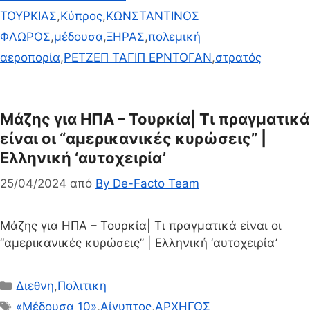
ΤΟΥΡΚΙΑΣ
,
Κύπρος
,
ΚΩΝΣΤΑΝΤΙΝΟΣ
ΦΛΩΡΟΣ
,
μέδουσα
,
ΞΗΡΑΣ
,
πολεμική
αεροπορία
,
ΡΕΤΖΕΠ ΤΑΓΙΠ ΕΡΝΤΟΓΑΝ
,
στρατός
Μάζης για ΗΠΑ – Τουρκία| Τι πραγματικά
είναι οι “αμερικανικές κυρώσεις” |
Ελληνική ‘αυτοχειρία’
25/04/2024
από
By De-Facto Team
Μάζης για ΗΠΑ – Τουρκία| Τι πραγματικά είναι οι
“αμερικανικές κυρώσεις” | Ελληνική ‘αυτοχειρία’
Κατηγορίες
Διεθνη
,
Πολιτικη
Ετικέτες
«Μέδουσα 10»
,
Αίγυπτος
,
ΑΡΧΗΓΟΣ