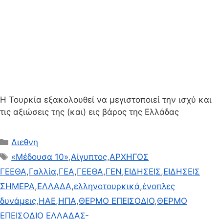
Η Τουρκία εξακολουθεί να μεγιστοποιεί την ισχύ και
τις αξιώσεις της (και) εις βάρος της Ελλάδας
Κατηγορίες
Διεθνη
Ετικέτες
«Μέδουσα 10»
,
Αίγυπτος
,
ΑΡΧΗΓΟΣ
ΓΕΕΘΑ
,
Γαλλία
,
ΓΕΑ
,
ΓΕΕΘΑ
,
ΓΕΝ
,
ΕΙΔΗΣΕΙΣ
,
ΕΙΔΗΣΕΙΣ
ΣΗΜΕΡΑ
,
ΕΛΛΑΔΑ
,
ελληνοτουρκικά
,
ένοπλες
δυνάμεις
,
ΗΑΕ
,
ΗΠΑ
,
ΘΕΡΜΟ ΕΠΕΙΣΟΔΙΟ
,
ΘΕΡΜΟ
ΕΠΕΙΣΟΔΙΟ ΕΛΛΑΔΑΣ-