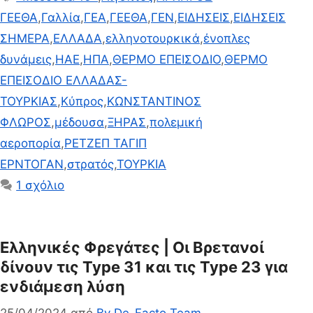
ΓΕΕΘΑ
,
Γαλλία
,
ΓΕΑ
,
ΓΕΕΘΑ
,
ΓΕΝ
,
ΕΙΔΗΣΕΙΣ
,
ΕΙΔΗΣΕΙΣ
ΣΗΜΕΡΑ
,
ΕΛΛΑΔΑ
,
ελληνοτουρκικά
,
ένοπλες
δυνάμεις
,
ΗΑΕ
,
ΗΠΑ
,
ΘΕΡΜΟ ΕΠΕΙΣΟΔΙΟ
,
ΘΕΡΜΟ
ΕΠΕΙΣΟΔΙΟ ΕΛΛΑΔΑΣ-
ΤΟΥΡΚΙΑΣ
,
Κύπρος
,
ΚΩΝΣΤΑΝΤΙΝΟΣ
ΦΛΩΡΟΣ
,
μέδουσα
,
ΞΗΡΑΣ
,
πολεμική
αεροπορία
,
ΡΕΤΖΕΠ ΤΑΓΙΠ
ΕΡΝΤΟΓΑΝ
,
στρατός
,
ΤΟΥΡΚΙΑ
1 σχόλιο
Ελληνικές Φρεγάτες | Οι Βρετανοί
δίνουν τις Type 31 και τις Type 23 για
ενδιάμεση λύση
25/04/2024
από
By De-Facto Team