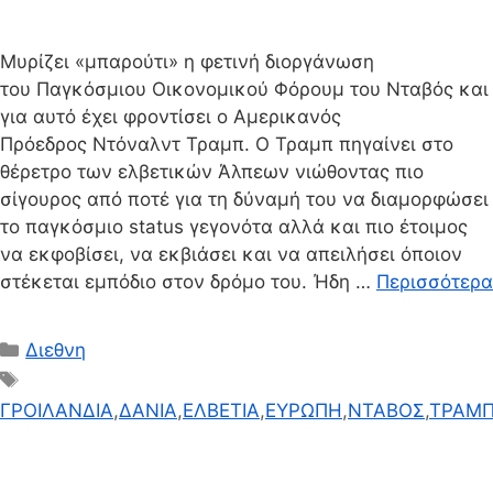
Μυρίζει «μπαρούτι» η φετινή διοργάνωση
του Παγκόσμιου Οικονομικού Φόρουμ του Νταβός και
για αυτό έχει φροντίσει ο Αμερικανός
Πρόεδρος Ντόναλντ Τραμπ. Ο Τραμπ πηγαίνει στο
θέρετρο των ελβετικών Άλπεων νιώθοντας πιο
σίγουρος από ποτέ για τη δύναμή του να διαμορφώσει
το παγκόσμιο status γεγονότα αλλά και πιο έτοιμος
να εκφοβίσει, να εκβιάσει και να απειλήσει όποιον
στέκεται εμπόδιο στον δρόμο του. Ήδη …
Περισσότερα
Κατηγορίες
Διεθνη
Ετικέτες
ΓΡΟΙΛΑΝΔΙΑ
,
ΔΑΝΙΑ
,
ΕΛΒΕΤΙΑ
,
ΕΥΡΩΠΗ
,
ΝΤΑΒΟΣ
,
ΤΡΑΜ