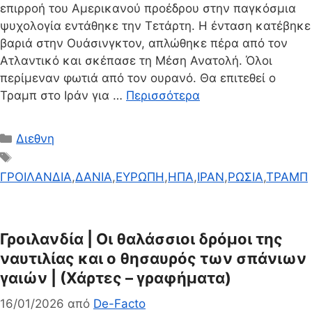
επιρροή του Αμερικανού προέδρου στην παγκόσμια
ψυχολογία εντάθηκε την Τετάρτη. Η ένταση κατέβηκε
βαριά στην Ουάσινγκτον, απλώθηκε πέρα από τον
Ατλαντικό και σκέπασε τη Μέση Ανατολή. Όλοι
περίμεναν φωτιά από τον ουρανό. Θα επιτεθεί ο
Τραμπ στο Ιράν για …
Περισσότερα
Κατηγορίες
Διεθνη
Ετικέτες
ΓΡΟΙΛΑΝΔΙΑ
,
ΔΑΝΙΑ
,
ΕΥΡΩΠΗ
,
ΗΠΑ
,
ΙΡΑΝ
,
ΡΩΣΙΑ
,
ΤΡΑΜΠ
Γροιλανδία | Οι θαλάσσιοι δρόμοι της
ναυτιλίας και ο θησαυρός των σπάνιων
γαιών | (Χάρτες – γραφήματα)
16/01/2026
από
De-Facto