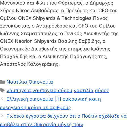
Μονογυιού και Φίλιππος Φόρτωμας, ο Δήμαρχος
Σύρου Νίκος Λειβαδάρας, ο Πρόεδρος και CEO του
Ομίλου ONEX Shipyards & Technologies Πάνος
Ξενοκώστας, ο Αντιπρόεδρος και CFO του Ομίλου
Ιωάννης Σταματόπουλος, ο Γενικός Διευθυντής της
ΟΝΕΧ Neorion Shipyards Βασίλης Σαββίδης, ο
Οικονομικός Διευθυντής της εταιρείας Ιωάννης
Πασχαλίδης και ο Διευθυντής Παραγωγής της,
Απόστολος Καλογεράκης.
Κατηγορίες
Ναυτιλια
,
Οικονομια
Ετικέτες
ναυπηγεία
,
ναυπηγείο σύρου
,
ναυτιλία
,
σύρος
Ελληνική οικονομία | Η ουκρανική και η
ενεργειακή κρίση σε αριθμούς
Ρωσικά έγγραφα δείχνουν ότι ο Πούτιν σχεδίαζε να
εισβάλει στην Ουκρανία μήνες πριν