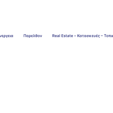
νεργεια
Παρελθον
Real Estate – Κατασκευές – Τοπ