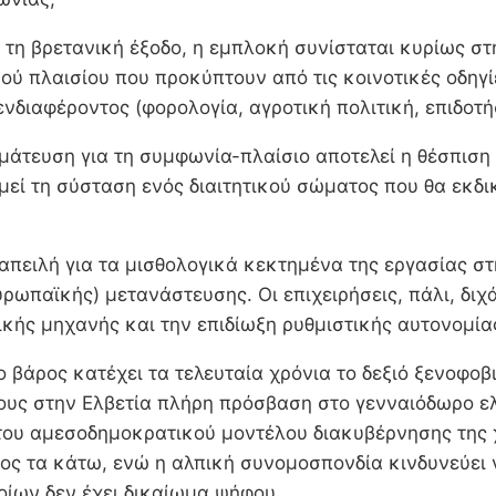
η βρετανική έξοδο, η εμπλοκή συνίσταται κυρίως στη
ύ πλαισίου που προκύπτουν από τις κοινοτικές οδηγίε
νδιαφέροντος (φορολογία, αγροτική πολιτική, επιδοτή
γμάτευση για τη συμφωνία-πλαίσιο αποτελεί η θέσπισ
μεί τη σύσταση ενός διαιτητικού σώματος που θα εκδι
 απειλή για τα μισθολογικά κεκτημένα της εργασίας σ
ευρωπαϊκής) μετανάστευσης. Οι επιχειρήσεις, πάλι, δ
ικής μηχανής και την επιδίωξη ρυθμιστικής αυτονομία
 βάρος κατέχει τα τελευταία χρόνια το δεξιό ξενοφοβι
ους στην Ελβετία πλήρη πρόσβαση στο γενναιόδωρο ελ
η του αμεσοδημοκρατικού μοντέλου διακυβέρνησης τη
 τα κάτω, ενώ η αλπική συνομοσπονδία κινδυνεύει να 
ίων δεν έχει δικαίωμα ψήφου.