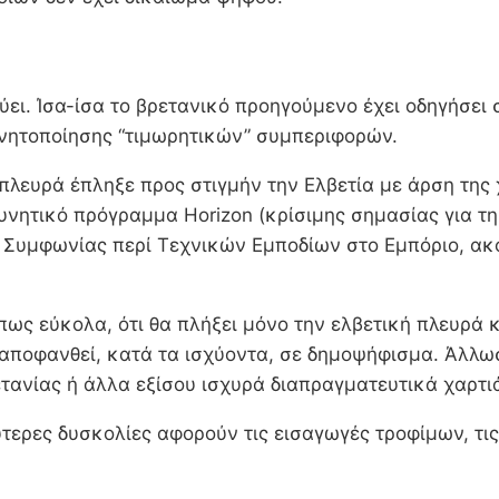
εύει. Ίσα-ίσα το βρετανικό προηγούμενο έχει οδηγήσει
κινητοποίησης “τιμωρητικών” συμπεριφορών.
 πλευρά έπληξε προς στιγμήν την Ελβετία με άρση της
υνητικό πρόγραμμα Horizon (κρίσιμης σημασίας για τ
ς Συμφωνίας περί Τεχνικών Εμποδίων στο Εμπόριο, α
ως εύκολα, ότι θα πλήξει μόνο την ελβετική πλευρά κα
αποφανθεί, κατά τα ισχύοντα, σε δημοψήφισμα. Άλλωστ
ετανίας ή άλλα εξίσου ισχυρά διαπραγματευτικά χαρτι
τερες δυσκολίες αφορούν τις εισαγωγές τροφίμων, τ