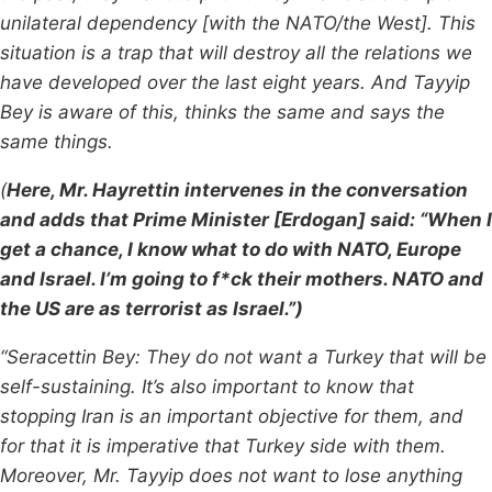
unilateral dependency [with the NATO/the West]. This
situation is a trap that will d
estroy all the relations we
have developed over the last eight years. And
Tayyip
Bey i
s a
ware o
f t
his, thinks the same and says the
same things.
(
Here, Mr. Hayrettin intervenes in the conversation
and adds that Prime Minister [Erdogan] said: “When I
get a chance, I know what to do with NATO, Europe
and Israel. I’m going to f*ck their mothers. NATO and
the US are as terrorist as Israel.”)
“Seracettin Bey: They do not want a Turkey that will be
self-sustaining.
It’s also i
mportant to know that
stopping Iran is an important objective for them, and
for that it is imperative that Turkey side with them.
Moreover, Mr. Tayyip does not want to lose anything