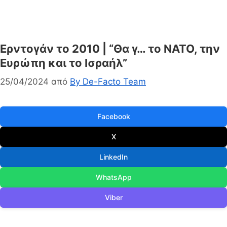
Ερντογάν το 2010 | “Θα γ… το ΝΑΤΟ, την
Ευρώπη και το Ισραήλ”
25/04/2024
από
By De-Facto Team
Facebook
X
LinkedIn
WhatsApp
Viber