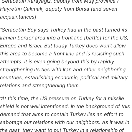
“Seracettin Karayağız, deputy from Muş province /
Hayrettin Çakmak, deputy from Bursa (and seven
acquaintances]
“S
eracettin
Bey says T
urkey had in the past turned its
Iranian border area into a front line [battle] for the US,
Europe and Israel.
But today Turkey does won’t allow
this area to become a front line and is resisting such
attempts. It is even going beyond this by rapidly
strengthening its ties with Iran and other neighboring
countries, e
stablishing e
conomic, p
olitical and
military
r
elations and strengthening them.
“At this time, the US pressure on Turkey for a missile
shield is not well intentioned. In the background of this
demand that aims to contain Turkey lies an effort to
s
abotage
o
ur r
elations with our neighbors. As it was in
the past, they want to put Turkey in a relationship of