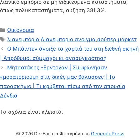
λιανικό εμπόριο σε μη ειδικευμένα καταστήματα,
όπως πολυκαταστήματα, αύξηση 381,3%.
Κατηγορίες
Οικονομια
Ετικέτες
λιανεμπόριο
,
Λιανεμποριο ανοιγμα
,
σούπερ μάρκετ
Ο Μπάιντεν άνοιξε τα χαρτιά του στη διεθνή σκηνή
| Aπρόθυμοι σύμμαχοι κι ανασυγκρότηση
Μητσοτάκης -Ερντογάν | Συμφώνησαν
«μορατόριουμ» στις δικές μας θάλασσες | Το
παρασκήνιο | Τι κρύβεται πίσω από την απουσία
Δένδια
Τα σχόλια είναι κλειστά.
© 2026 De-Facto
• Φτιαγμένο με
GeneratePress