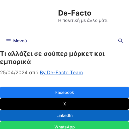
De-Facto
Η πολιτική με άλλο μάτι
Μενού
Τι αλλάζει σε σούπερ μάρκετ και
εμπορικά
25/04/2024
από
By De-Facto Team
Facebook
X
LinkedIn
WhatsApp