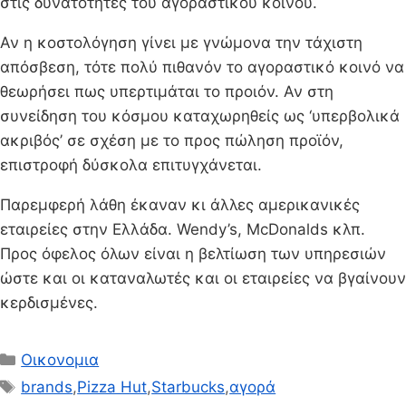
στις δυνατότητες του αγοραστικού κοινού.
Αν η κοστολόγηση γίνει με γνώμονα την τάχιστη
απόσβεση, τότε πολύ πιθανόν το αγοραστικό κοινό να
θεωρήσει πως υπερτιμάται το προιόν. Αν στη
συνείδηση του κόσμου καταχωρηθείς ως ‘υπερβολικά
ακριβός’ σε σχέση με το προς πώληση προϊόν,
επιστροφή δύσκολα επιτυγχάνεται.
Παρεμφερή λάθη έκαναν κι άλλες αμερικανικές
εταιρείες στην Ελλάδα. Wendy’s, McDonalds κλπ.
Προς όφελος όλων είναι η βελτίωση των υπηρεσιών
ώστε και οι καταναλωτές και οι εταιρείες να βγαίνουν
κερδισμένες.
Κατηγορίες
Οικονομια
Ετικέτες
brands
,
Pizza Hut
,
Starbucks
,
αγορά