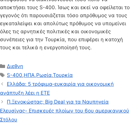
αποκτήσει τους S-400. Ίσως και εκεί να οφείλεται το
γεγονός ότι παρουσιάζεται τόσο απρόθυμος να τους
εγκαταλείψει και απολύτως πρόθυμος να υπομείνει
όλες τις αρνητικές πολιτικές και οικονομικές
συνέπειες για την Τουρκία, που επιφέρει η κατοχή
τους και τελικά η ενεργοποίησή τους.
Κατηγορίες
Διεθνη
Ετικέτες
S-400
,
ΗΠΑ
,
Ρωσία
,
Τουρκία
Ελλάδα: 5 τρόφιμα-ευκαιρία για οικονομική
ανάπτυξη λέει η ΕΤΕ
Π.Ξενοκώστας: Big Deal για τα Ναυπηγεία
Ελευσίνας- Επισκευές πλοίων του 6ου αμερικανικού
Στόλου