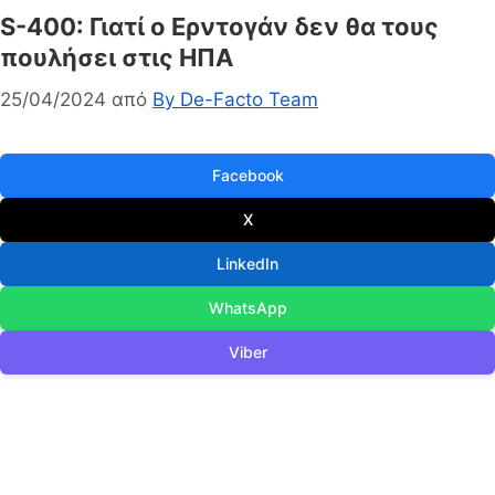
S-400: Γιατί ο Ερντογάν δεν θα τους
πουλήσει στις ΗΠΑ
25/04/2024
από
By De-Facto Team
Facebook
X
LinkedIn
WhatsApp
Viber