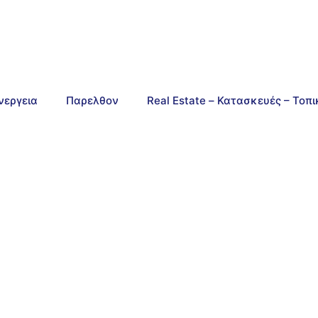
νεργεια
Παρελθον
Real Estate – Κατασκευές – Τοπ